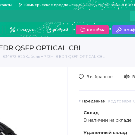
нтакты
Коммерческое предложение
Поддержка
8 800 
Скидки
Акции
Кешбэк
Конф
 EDR QSFP OPTICAL CBL
834972-B25 Кабель HP 12M IB EDR QSFP OPTICAL CBL
В избранное
В
Предзаказ
Код товара: 
Склад
В наличии на складе
Удаленный склад