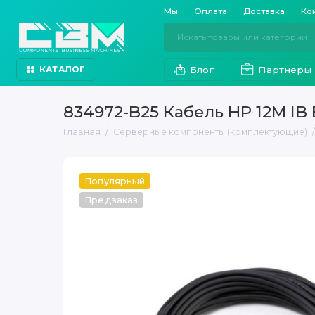
Мы
Оплата
Доставка
Ко
Блог
Партнеры
КАТАЛОГ
834972-B25 Кабель HP 12M IB
Главная
Серверные компоненты (комплектующие)
Популярный
Предзаказ