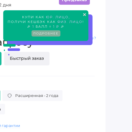
2 дня
×
КУПИ КАК
ЮР. ЛИЦО
,
Предзаказ
ПОЛУЧИ КЕШБЭК КАК
ФИЗ. ЛИЦО
!
🎉
1
БАЛЛ =
1 ₽
🎉
ПОДРОБНЕЕ
Нашли дешевле?
апросу
Быстрый заказ
Расширенная - 2 года
а
 гарантии