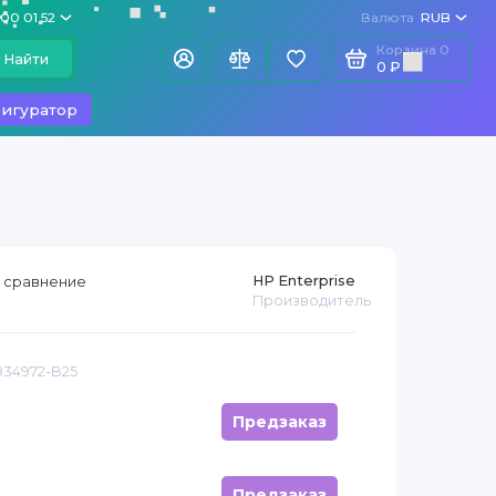
100 01 52
Валюта
RUB
Корзина
0
Найти
0 ₽
игуратор
HP Enterprise
 сравнение
Производитель
834972-B25
Предзаказ
Предзаказ