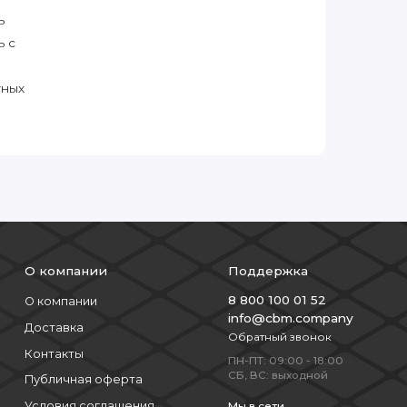
ь
ь с
тных
О компании
Поддержка
8 800 100 01 52
О компании
info@cbm.company
Доставка
Обратный звонок
Контакты
ПН-ПТ: 09:00 - 18:00
СБ, ВС: выходной
Публичная оферта
Условия соглашения
Мы в сети