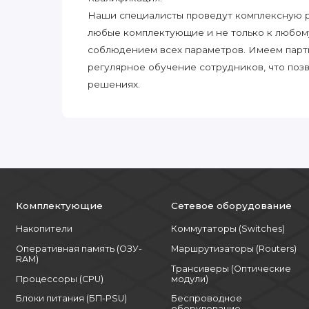
Наши специалисты проведут комплексную ра
любые комплектующие и не только к любом
соблюдением всех параметров. Имеем парт
регулярное обучение сотрудников, что поз
решениях.
Комплектующие
Сетевое оборудование
Накопители
Коммутаторы (Switches)
Оперативная память (ОЗУ-
Маршрутизаторы (Routers)
RAM)
Трансиверы (Оптические
Процессоры (CPU)
модули)
Блоки питания (БП-PSU)
Беспроводное
оборудование