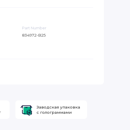
Part Number
834972-B25
Заводская упаковка
т
с голограммами