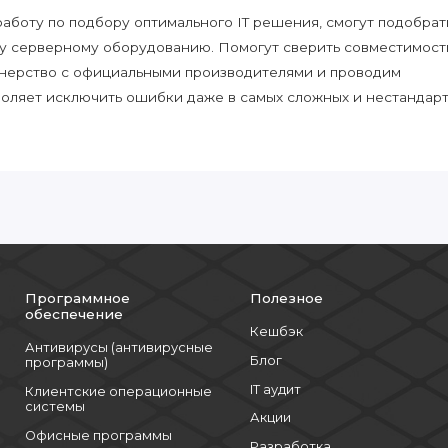
боту по подбору оптимального IT решения, смогут подобрат
у серверному оборудованию. Помогут сверить совместимост
нерство с официальными производителями и проводим
воляет исключить ошибки даже в самых сложных и нестандар
Программное
Полезное
обеспечение
Кешбэк
Антивирусы (антивирусные
Блог
программы)
IT аудит
Клиентские операционные
системы
Акции
Офисные программы
Разработка