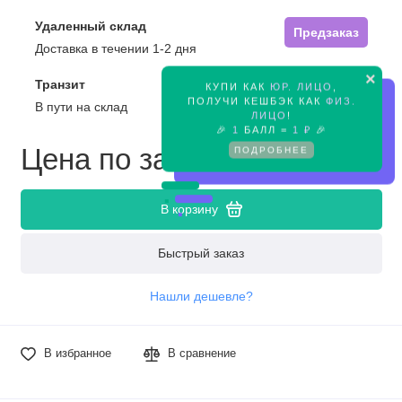
Удаленный склад
Предзаказ
Доставка в течении 1-2 дня
×
Транзит
КУПИ КАК
ЮР. ЛИЦО
,
Предзаказ
ПОЛУЧИ КЕШБЭК КАК
ФИЗ.
В пути на склад
ЛИЦО
!
🎉
1
БАЛЛ =
1 ₽
🎉
Цена по запросу
ПОДРОБНЕЕ
В корзину
Быстрый заказ
Нашли дешевле?
В избранное
В сравнение