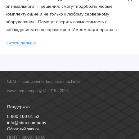
оптимального IT решения, смогут подобрать любые
комплектующие и не только к любому серверному
оборудованию. Помогут сверить совместимость с
соблюдением всех параметров. Имеем партнерство с
официальными производителями и проводим регулярное
Читать дальше
обучение сотрудников, что позволяет исключить ошибки даже
в самых сложных и нестандартных решениях.
CBM — components business machines
www.cbm.company © 2015 - 2026
Поддержка
8 800 100 01 52
info@cbm.company
Обратный звонок
ПН-ПТ: 09:00 - 18:00