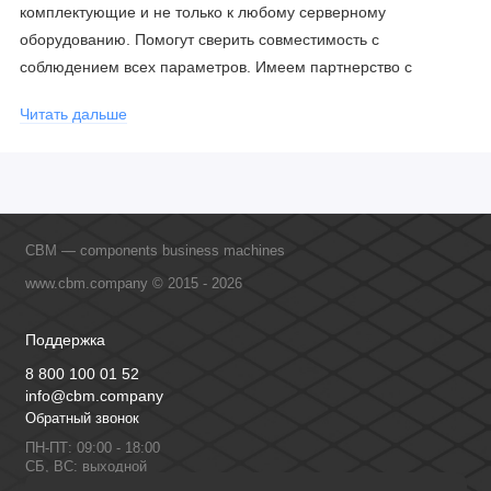
комплектующие и не только к любому серверному
оборудованию. Помогут сверить совместимость с
соблюдением всех параметров. Имеем партнерство с
официальными производителями и проводим регулярное
Читать дальше
обучение сотрудников, что позволяет исключить ошибки даже
в самых сложных и нестандартных решениях.
CBM — components business machines
www.cbm.company © 2015 - 2026
Поддержка
8 800 100 01 52
info@cbm.company
Обратный звонок
ПН-ПТ: 09:00 - 18:00
СБ, ВС: выходной