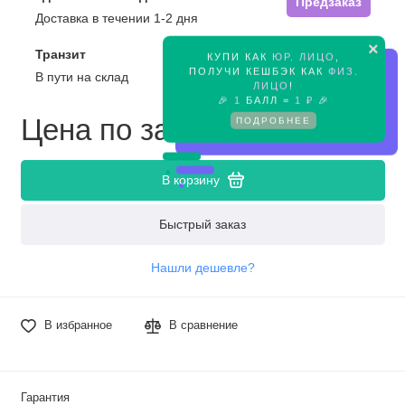
Предзаказ
Доставка в течении 1-2 дня
×
Транзит
КУПИ КАК
ЮР. ЛИЦО
,
Предзаказ
ПОЛУЧИ КЕШБЭК КАК
ФИЗ.
В пути на склад
ЛИЦО
!
🎉
1
БАЛЛ =
1 ₽
🎉
Цена по запросу
ПОДРОБНЕЕ
В корзину
Быстрый заказ
Нашли дешевле?
В избранное
В сравнение
Гарантия