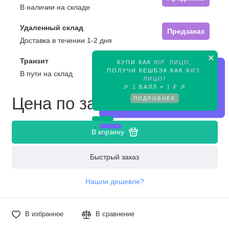
В наличии на складе
Удаленный склад
Предзаказ
Доставка в течении 1-2 дня
×
Транзит
КУПИ КАК
ЮР. ЛИЦО
,
Предзаказ
ПОЛУЧИ КЕШБЭК КАК
ФИЗ.
В пути на склад
ЛИЦО
!
🎉
1
БАЛЛ =
1 ₽
🎉
Цена по запросу
ПОДРОБНЕЕ
В корзину
Быстрый заказ
Нашли дешевле?
В избранное
В сравнение