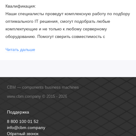
Квалификация:
Наши специалисты проведут комплексную работу по подбору
оптимального IT решения, смогут подобрать любые
комплектующие и не только к любому серверному
оборудованию. Помогут сверить совместимость с
соблюдением всех параметров. Имеем партнерство с
Читать дальше
официальными производителями и проводим регулярное
обучение сотрудников, что позволяет исключить ошибки даже
в самых сложных и нестандартных решениях.
CBM — components business machines
www.cbm.company © 2015 - 2026
Поддержка
8 800 100 01 52
info@cbm.company
Обратный звонок