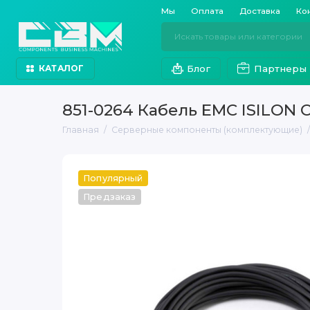
Мы
Оплата
Доставка
Ко
Блог
Партнеры
КАТАЛОГ
851-0264 Кабель EMC ISILON
Главная
Серверные компоненты (комплектующие)
Популярный
Предзаказ