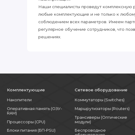
Наши специалисты проведут комплексную ра
любые комплектующие и не только к любом
соблюдением всех параметров. Имеем парт
регулярное обучение сотрудников, что поз
решениях.
Комплектующие
Сетевое оборудование
Накопители
Коммутаторы (Switches)
Оперативная память (ОЗУ-
Маршрутизаторы (Routers)
RAM)
Трансиверы (Оптические
Процессоры (CPU)
модули)
Блоки питания (БП-PSU)
Беспроводное
оборудование