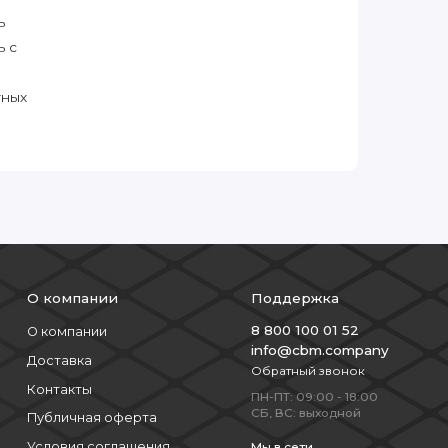
ь
ь с
тных
О компании
Поддержка
8 800 100 01 52
О компании
info@cbm.company
Доставка
Обратный звонок
Контакты
ПН-ПТ: 09:00 - 18:00
СБ, ВС: выходной
Публичная оферта
Условия соглашения
Мы в сети