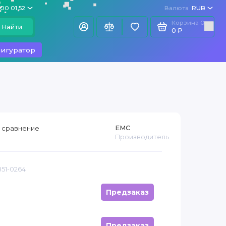
100 01 52
Валюта
RUB
Корзина
0
Найти
0 ₽
игуратор
EMC
 сравнение
Производитель
851-0264
Предзаказ
Предзаказ