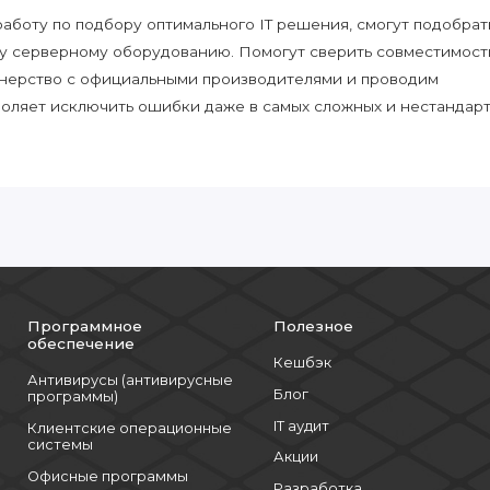
боту по подбору оптимального IT решения, смогут подобрат
у серверному оборудованию. Помогут сверить совместимост
нерство с официальными производителями и проводим
воляет исключить ошибки даже в самых сложных и нестандар
Программное
Полезное
обеспечение
Кешбэк
Антивирусы (антивирусные
Блог
программы)
IT аудит
Клиентские операционные
системы
Акции
Офисные программы
Разработка