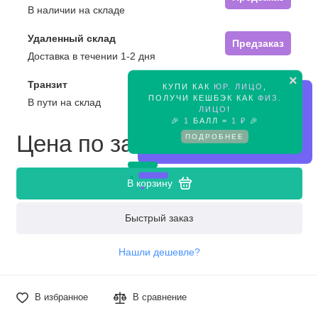
В наличии на складе
Удаленный склад
Предзаказ
Доставка в течении 1-2 дня
×
Транзит
КУПИ КАК
ЮР. ЛИЦО
,
Предзаказ
ПОЛУЧИ КЕШБЭК КАК
ФИЗ.
В пути на склад
ЛИЦО
!
🎉
1
БАЛЛ =
1 ₽
🎉
Цена по запросу
ПОДРОБНЕЕ
В корзину
Быстрый заказ
Нашли дешевле?
В избранное
В сравнение