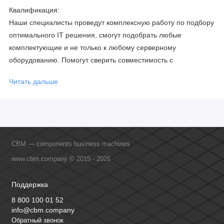
Квалификация:
Наши специалисты проведут комплексную работу по подбору
оптимального IT решения, смогут подобрать любые
комплектующие и не только к любому серверному
оборудованию. Помогут сверить совместимость с
соблюдением всех параметров. Имеем партнерство с
Читать дальше
официальными производителями и проводим регулярное
обучение сотрудников, что позволяет исключить ошибки даже
в самых сложных и нестандартных решениях.
CBM — components business machines
www.cbm.company © 2015 - 2026
Поддержка
8 800 100 01 52
info@cbm.company
Обратный звонок