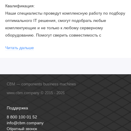
Квалификация:
Наши специалисты проведут комплексную работу по подбору
оптимального IT решения, смогут подобрать любые
комплектующие и не только к любому серверному
оборудованию. Помогут сверить совместимость с
соблюдением всех параметров. Имеем партнерство с
Читать дальше
официальными производителями и проводим регулярное
обучение сотрудников, что позволяет исключить ошибки даже
в самых сложных и нестандартных решениях.
CBM — components business machines
www.cbm.company © 2015 - 2026
Поддержка
8 800 100 01 52
info@cbm.company
Обратный звонок