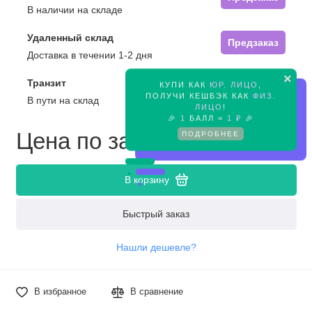
В наличии на складе
Удаленный склад
Предзаказ
Доставка в течении 1-2 дня
×
Транзит
КУПИ КАК
ЮР. ЛИЦО
,
Предзаказ
ПОЛУЧИ КЕШБЭК КАК
ФИЗ.
В пути на склад
ЛИЦО
!
🎉
1
БАЛЛ =
1 ₽
🎉
Цена по запросу
ПОДРОБНЕЕ
В корзину
Быстрый заказ
Нашли дешевле?
В избранное
В сравнение