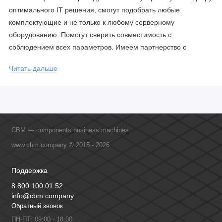
оптимального IT решения, смогут подобрать любые
комплектующие и не только к любому серверному
оборудованию. Помогут сверить совместимость с
соблюдением всех параметров. Имеем партнерство с
официальными производителями и проводим регулярное
Читать дальше
обучение сотрудников, что позволяет исключить ошибки даже
в самых сложных и нестандартных решениях.
CBM — components business machines
www.cbm.company © 2015 - 2026
Поддержка
8 800 100 01 52
info@cbm.company
Обратный звонок
ПН-ПТ: 09:00 - 18:00