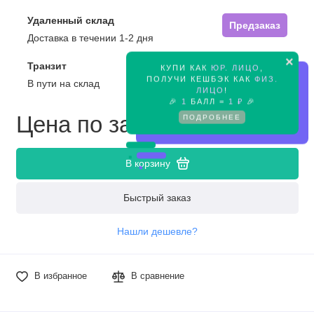
Удаленный склад
Предзаказ
Доставка в течении 1-2 дня
×
Транзит
КУПИ КАК
ЮР. ЛИЦО
,
Предзаказ
ПОЛУЧИ КЕШБЭК КАК
ФИЗ.
В пути на склад
ЛИЦО
!
🎉
1
БАЛЛ =
1 ₽
🎉
Цена по запросу
ПОДРОБНЕЕ
В корзину
Быстрый заказ
Нашли дешевле?
В избранное
В сравнение