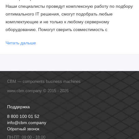
Наши специалисты проведут комплексную работу по подбору
оптимального IT решения, смогут подобрать любые
комплектующие и не только к любому серверному
оборудованию. Помогут сверить совместимость с
соблюдением всех параметров. Имеем партнерство с
Читать дальше
официальными производителями и проводим регулярное
обучение сотрудников, что позволяет исключить ошибки даже
в самых сложных и нестандартных решениях.
CBM — components business machines
www.cbm.company © 2015 - 2026
Поддержка
8 800 100 01 52
info@cbm.company
Обратный звонок
ПН-ПТ: 09:00 - 18:00