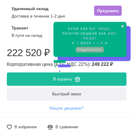
Удаленный склад
Предзаказ
Доставка в течении 1-2 дня
×
Транзит
КУПИ КАК
ЮР. ЛИЦО
,
Предзаказ
ПОЛУЧИ КЕШБЭК КАК
ФИЗ.
В пути на склад
ЛИЦО
!
🎉
1
БАЛЛ =
1 ₽
🎉
222 520 ₽
ПОДРОБНЕЕ
Корпоративная цена (в т.ч. НДС 22%):
249 222 ₽
В корзину
Быстрый заказ
Нашли дешевле?
В избранное
В сравнение