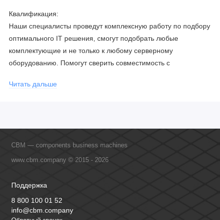
Квалификация:
Наши специалисты проведут комплексную работу по подбору
оптимального IT решения, смогут подобрать любые
комплектующие и не только к любому серверному
оборудованию. Помогут сверить совместимость с
соблюдением всех параметров. Имеем партнерство с
Читать дальше
официальными производителями и проводим регулярное
обучение сотрудников, что позволяет исключить ошибки даже
в самых сложных и не стандартных решениях.
CBM — components business machines
www.cbm.company © 2015 - 2026
Поддержка
8 800 100 01 52
info@cbm.company