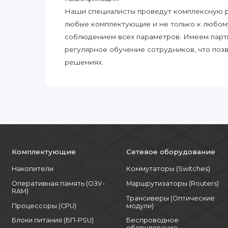
Наши специалисты проведут комплексную ра
любые комплектующие и не только к любом
соблюдением всех параметров. Имеем парт
регулярное обучение сотрудников, что поз
решениях.
Комплектующие
Сетевое оборудование
Накопители
Коммутаторы (Switches)
Оперативная память (ОЗУ-
Маршрутизаторы (Routers)
RAM)
Трансиверы (Оптические
Процессоры (CPU)
модули)
Блоки питания (БП-PSU)
Беспроводное
оборудование