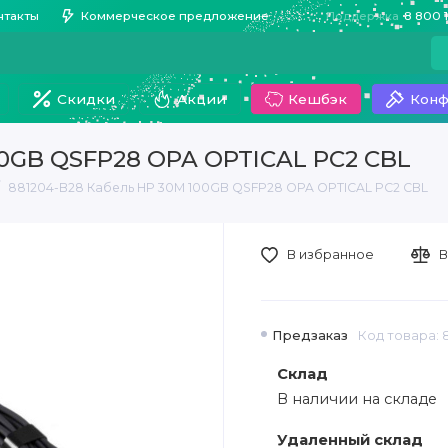
нтакты
Коммерческое предложение
Поддержка
8 800 
Скидки
Акции
Кешбэк
Конф
00GB QSFP28 OPA OPTICAL PC2 CBL
881204-B28 Кабель HP 30M 100GB QSFP28 OPA OPTICAL PC2 CBL
В избранное
В
Предзаказ
Код товара: 
Склад
В наличии на складе
Удаленный склад