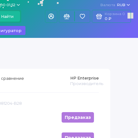
100 01 52
Валюта
RUB
Корзина
0
Найти
0 ₽
игуратор
HP Enterprise
 сравнение
Производитель
881204-B28
Предзаказ
Предзаказ