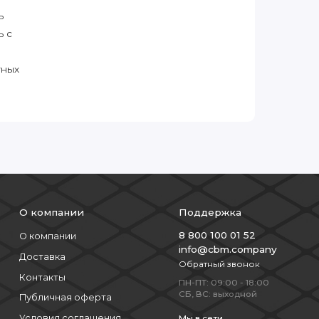
ь
ь с
тных
О компании
Поддержка
8 800 100 01 52
О компании
info@cbm.company
Доставка
Обратный звонок
Контакты
ПН-ПТ: 09:00 - 18:00
СБ, ВС: выходной
Публичная оферта
Условия соглашения
Мы в сети