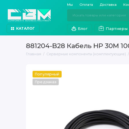
Мы
Оплата
Доставка
Ко
Блог
Партнеры
КАТАЛОГ
881204-B28 Кабель HP 30M 1
Главная
Серверные компоненты (комплектующие)
Популярный
Предзаказ