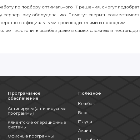
боту по подбору оптимального IT решения, смогут подобрат
у серверному оборудованию. Помогут сверить совместимост
нерство с официальными производителями и проводим
воляет исключить ошибки даже в самых сложных и нестандар
Программное
Полезное
обеспечение
Кешбэк
Антивирусы (антивирусные
Блог
программы)
IT аудит
Клиентские операционные
системы
Акции
Офисные программы
Разработка