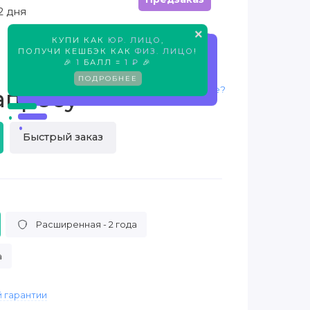
2 дня
×
КУПИ КАК
ЮР. ЛИЦО
,
Предзаказ
ПОЛУЧИ КЕШБЭК КАК
ФИЗ. ЛИЦО
!
🎉
1
БАЛЛ =
1 ₽
🎉
ПОДРОБНЕЕ
Нашли дешевле?
апросу
Быстрый заказ
Расширенная - 2 года
а
 гарантии