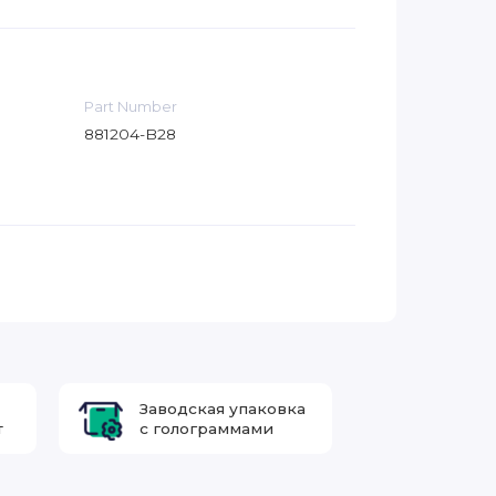
Part Number
881204-B28
Заводская упаковка
т
с голограммами