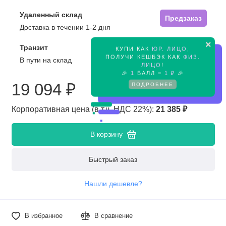
Удаленный склад
Предзаказ
Доставка в течении 1-2 дня
×
Транзит
КУПИ КАК
ЮР. ЛИЦО
,
Предзаказ
ПОЛУЧИ КЕШБЭК КАК
ФИЗ.
В пути на склад
ЛИЦО
!
🎉
1
БАЛЛ =
1 ₽
🎉
19 094 ₽
ПОДРОБНЕЕ
Корпоративная цена (в т.ч. НДС 22%):
21 385 ₽
В корзину
Быстрый заказ
Нашли дешевле?
В избранное
В сравнение