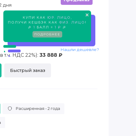
2 дня
×
КУПИ КАК
ЮР. ЛИЦО
,
Предзаказ
ПОЛУЧИ КЕШБЭК КАК
ФИЗ. ЛИЦО
!
🎉
1
БАЛЛ =
1 ₽
🎉
ПОДРОБНЕЕ
Нашли дешевле?
 т.ч. НДС 22%):
33 888 ₽
Быстрый заказ
Расширенная - 2 года
а