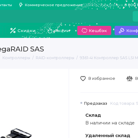
нтакты
Коммерческое предложение
Поддержка
8 800 
Скидки
Акции
Кешбэк
Конф
MegaRAID SAS
Контроллеры
RAID-контроллеры
9361-4i Контроллер SAS LSI 
В избранное
В
Предзаказ
Код товара: 9
Склад
В наличии на складе
Удаленный склад