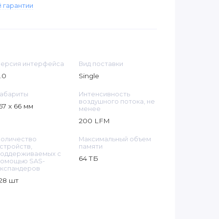
 гарантии
ерсия интерфейса
Вид поставки
.0
Single
абариты
Интенсивность
воздушного потока, не
67 x 66 мм
менее
200 LFM
Количество
Максимальный объем
стройств,
памяти
поддерживаемых с
64 ТБ
помощью SAS-
кспандеров
28 шт