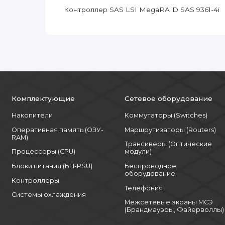
Контроллер SAS LSI MegaRAID SAS 9361-4i
Комплектующие
Сетевое оборудование
Накопители
Коммутаторы (Switches)
Оперативная память (ОЗУ-
Маршрутизаторы (Routers)
RAM)
Трансиверы (Оптические
Процессоры (CPU)
модули)
Блоки питания (БП-PSU)
Беспроводное
оборудование
Контроллеры
Телефония
Системы охлаждения
Межсетевые экраны МСЭ
(Брандмауэры, Файерволлы)