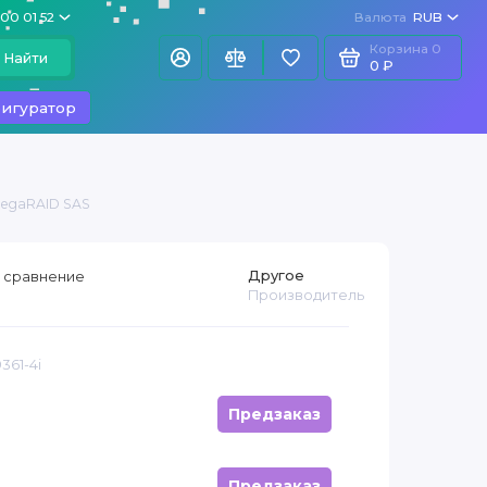
100 01 52
Валюта
RUB
Корзина
0
Найти
0 ₽
игуратор
MegaRAID SAS
Другое
 сравнение
Производитель
361-4i
Предзаказ
Предзаказ