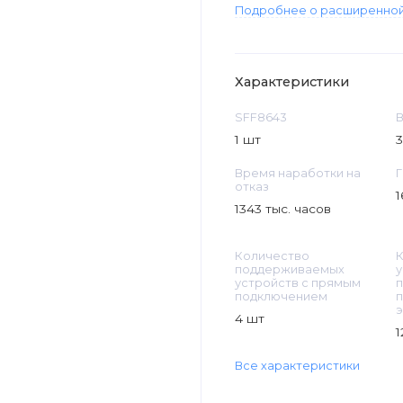
Подробнее о расширенной
Характеристики
SFF8643
В
1 шт
3
Время наработки на
Г
отказ
1
1343 тыс. часов
Количество
поддерживаемых
у
устройств с прямым
подключением
э
4 шт
1
Все характеристики