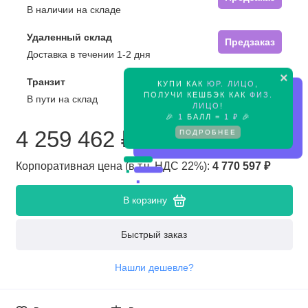
В наличии на складе
Удаленный склад
Предзаказ
Доставка в течении 1-2 дня
×
Транзит
КУПИ КАК
ЮР. ЛИЦО
,
Предзаказ
ПОЛУЧИ КЕШБЭК КАК
ФИЗ.
В пути на склад
ЛИЦО
!
🎉
1
БАЛЛ =
1 ₽
🎉
4 259 462 ₽
ПОДРОБНЕЕ
Корпоративная цена (в т.ч. НДС 22%):
4 770 597 ₽
В корзину
Быстрый заказ
Нашли дешевле?