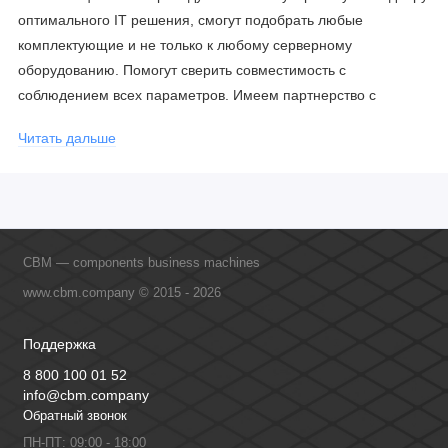
оптимального IT решения, смогут подобрать любые
комплектующие и не только к любому серверному
оборудованию. Помогут сверить совместимость с
соблюдением всех параметров. Имеем партнерство с
официальными производителями и проводим регулярное
Читать дальше
обучение сотрудников, что позволяет исключить ошибки даже
в самых сложных и нестандартных решениях.
CBM — components business machines
www.cbm.company © 2015 - 2026
Поддержка
8 800 100 01 52
info@cbm.company
Обратный звонок
ПН-ПТ: 09:00 - 18:00