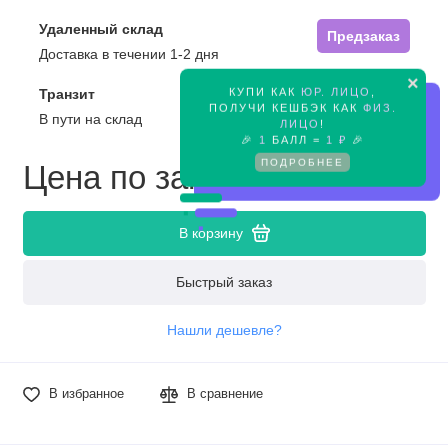
Удаленный склад
Предзаказ
Доставка в течении 1-2 дня
×
КУПИ КАК
ЮР. ЛИЦО
,
Транзит
Предзаказ
ПОЛУЧИ КЕШБЭК КАК
ФИЗ.
В пути на склад
ЛИЦО
!
🎉
1
БАЛЛ =
1 ₽
🎉
ПОДРОБНЕЕ
Цена по запросу
В корзину
Быстрый заказ
Нашли дешевле?
В избранное
В сравнение