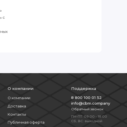
ь
ь с
тных
О компании
Поддержка
8 800 100 01 52
О компании
info@cbm.company
Доставка
Обратный звонок
Контакты
ПН-ПТ: 09:00 - 18:00
СБ, ВС: выходной
Публичная оферта