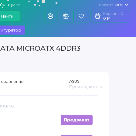
100 01 52
Валюта
RUB
Корзина
0
Найти
0 ₽
игуратор
 SATA MICROATX 4DDR3
ASUS
 сравнение
Производитель
 B85M-G
Предзаказ