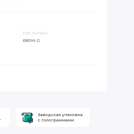
Part Number
B85M-G
Заводская упаковка
т
с голограммами