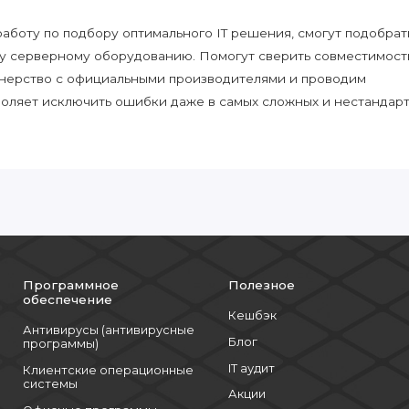
боту по подбору оптимального IT решения, смогут подобрат
у серверному оборудованию. Помогут сверить совместимост
нерство с официальными производителями и проводим
воляет исключить ошибки даже в самых сложных и нестандар
Программное
Полезное
обеспечение
Кешбэк
Антивирусы (антивирусные
Блог
программы)
IT аудит
Клиентские операционные
системы
Акции