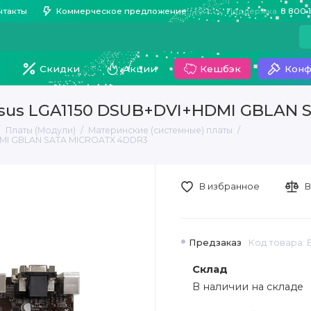
нтакты
Коммерческое предложение
Поддержка
8 800 
Скидки
Акции
Кешбэк
Конф
Asus LGA1150 DSUB+DVI+HDMI GBLAN
Платы (Модули)
Материнские (системные) платы
DMI GBLAN SATA MICROATX 4DDR3
В избранное
В
Предзаказ
Код товара:
Склад
В наличии на складе