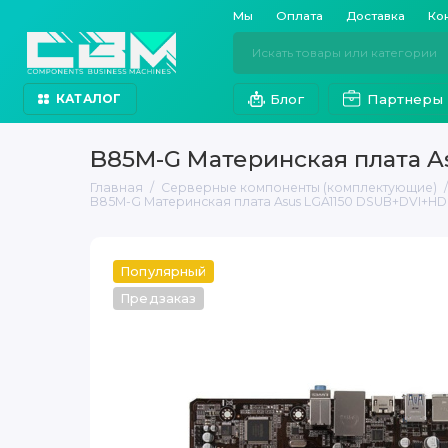
Мы
Оплата
Доставка
Ко
Блог
Партнеры
КАТАЛОГ
B85M-G Материнская плата 
Главная
Серверные компоненты (комплектующие)
B85M-G Материнская плата Asus LGA1150 DSUB+DVI+H
Популярный
Предзаказ