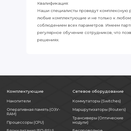
Квалификация:
Наши специалисты проведут комплексную ра
любые комплектующие и не только к любом
соблюдением всех параметров. Имеем парт
регулярное обучение сотрудников, что поз
решениях.
Комплектующие
Сетевое оборудование
Накопители
Коммутаторы (Switches)
Оперативная память (ОЗУ-
Маршрутизаторы (Routers)
RAM)
Трансиверы (Оптические
Процессоры (CPU)
модули)
Блоки питания (БП-PSU)
Беспроводное