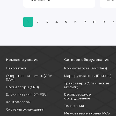
1
2
3
4
5
6
7
8
9
>
Комплектующие
Сетевое оборудование
Накопители
Коммутаторы (Switches)
Оперативная память (ОЗУ-
Маршрутизаторы (Routers)
RAM)
Трансиверы (Оптические
Процессоры (CPU)
модули)
Блоки питания (БП-PSU)
Беспроводное
оборудование
Контроллеры
Телефония
Системы охлаждения
Межсетевые экраны МСЭ