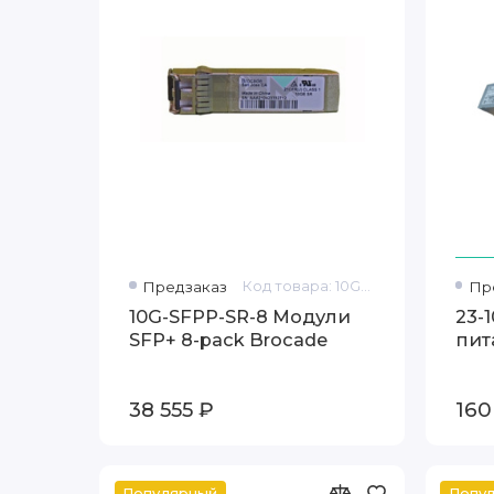
Предзаказ
Код товара: 10G-SFPP-SR-8
Пр
10G-SFPP-SR-8 Модули
23-
SFP+ 8-pack Brocade
пит
38 555 ₽
160
Популярный
Попу