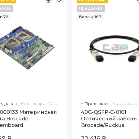
заказ
Предзаказ
: 76
Баллы: 167
едзаказ
Код товара: 40-1000133
Предзаказ
1000133 Материнская
40G-QSFP-C-0101
та Brocade
Оптический кабель
temboard
Brocade/Ruckus
49 ₽
20 416 ₽