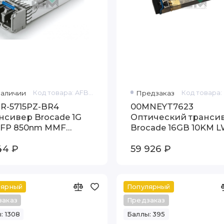
наличии
Код товара: AFBR-5715PZ-BR4
Предзаказ
R-5715PZ-BR4
00MNEYT7623
нсивер Brocade 1G
Оптический транси
SFP 850nm MMF
Brocade 16GB 10KM 
sceiver
SFP
44 ₽
59 926 ₽
лярный
Популярный
заказ
Предзаказ
: 1308
Баллы: 395