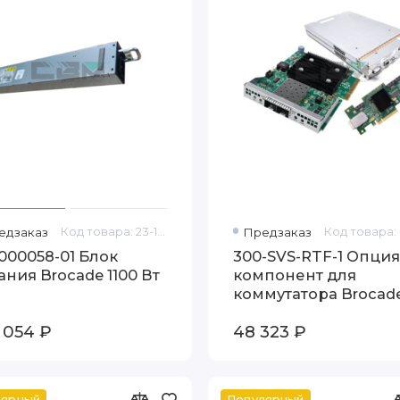
едзаказ
Код товара: 23-1000058-01
Предзаказ
1000058-01 Блок
300-SVS-RTF-1 Опция
ания Brocade 1100 Вт
компонент для
коммутатора Brocad
300
 054 ₽
48 323 ₽
лярный
Популярный