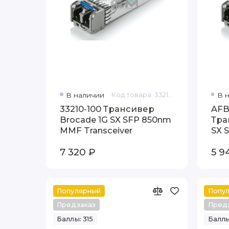
В наличии
Код товара: 33210-100
В 
33210-100 Трансивер
AFB
Brocade 1G SX SFP 850nm
Тра
MMF Transceiver
SX 
Tran
7 320 ₽
5 9
Популярный
Попу
Предзаказ
Пред
Баллы: 315
Баллы