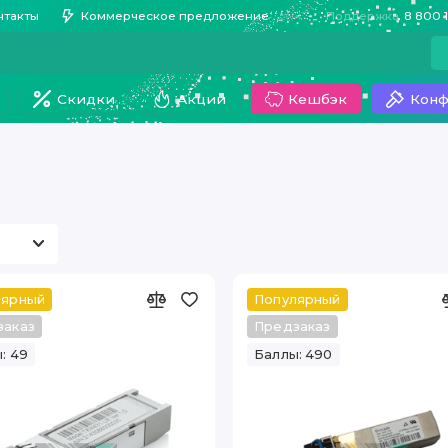
нтакты
Коммерческое предложение
Поддержка
8 800 
Скидки
Акции
Кешбэк
Конф
лярный
Популярный
заказ
Предзаказ
: 49
Баллы: 490