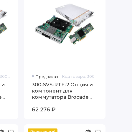
Код товара: 300-SVS-RTF-1
Предзаказ
Код товара: 300-SVS-RTF-2
 и
300-SVS-RTF-2 Опция и
компонент для
e
коммутатора Brocade
300
62 276 ₽
Популярный