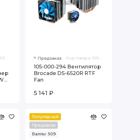
Код товара: 00MNEYT7623
Предзаказ
Код товара: 105-000-294
105-000-294 Вентилятор
вер
Brocade DS-6520R RTF
LW
Fan
5 141 ₽
Популярный
Предзаказ
Баллы: 509