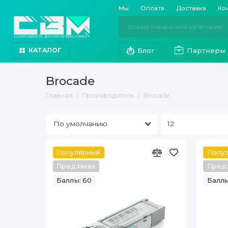
Мы
Оплата
Доставка
Ко
Блог
Партнеры
КАТАЛОГ
Brocade
Главная
Производитель
Brocade
Популярный
Попу
Предзаказ
Пред
Баллы: 60
Баллы