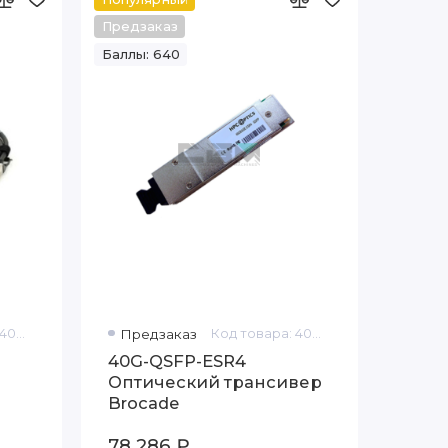
Предзаказ
Баллы: 640
Код товара: 40G-QSFP-C-0101
Предзаказ
Код товара: 40G-QSFP-ESR4
40G-QSFP-ESR4
Оптический трансивер
Brocade
78 286 ₽