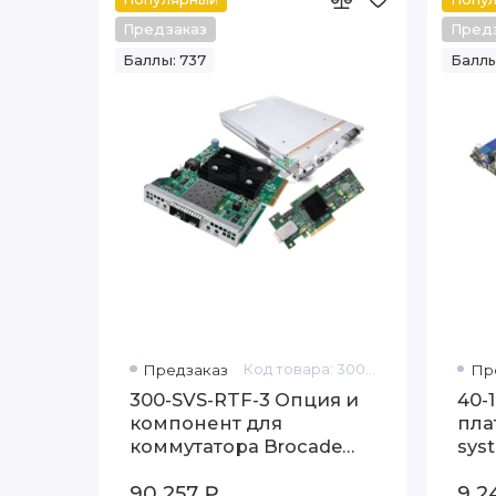
Предзаказ
Пред
Баллы: 737
Баллы
Предзаказ
Код товара: 300-SVS-RTF-3
Пр
300-SVS-RTF-3 Опция и
40-
компонент для
пла
коммутатора Brocade
sys
300
90 257 ₽
9 2