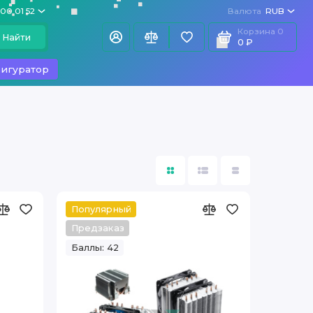
100 01 52
Валюта
RUB
Корзина
0
Найти
0 ₽
игуратор
Популярный
Предзаказ
Баллы: 42