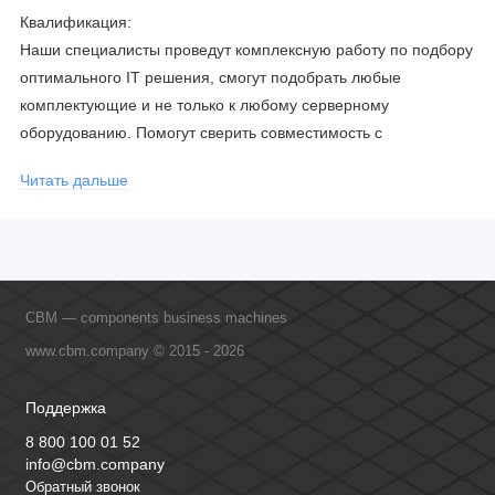
Квалификация:
Наши специалисты проведут комплексную работу по подбору
оптимального IT решения, смогут подобрать любые
комплектующие и не только к любому серверному
оборудованию. Помогут сверить совместимость с
соблюдением всех параметров. Имеем партнерство с
Читать дальше
официальными производителями и проводим регулярное
обучение сотрудников, что позволяет исключить ошибки даже
в самых сложных и нестандартных решениях.
CBM — components business machines
www.cbm.company © 2015 - 2026
Поддержка
8 800 100 01 52
info@cbm.company
Обратный звонок