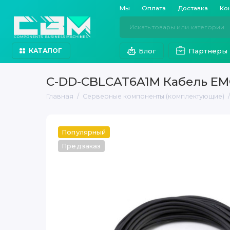
Мы
Оплата
Доставка
Ко
Блог
Партнеры
КАТАЛОГ
C-DD-CBLCAT6A1M Кабель EM
Главная
Серверные компоненты (комплектующие)
Популярный
Предзаказ