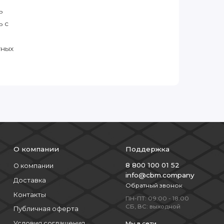
ь
ь с
тных
О компании
Поддержка
8 800 100 01 52
О компании
info@cbm.company
Доставка
Обратный звонок
Контакты
ПН-ПТ: 09:00 - 18:00
СБ, ВС: выходной
Публичная оферта
Условия соглашения
Мы в сети