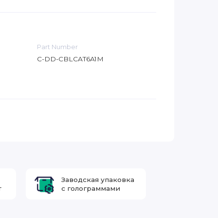
Part Number
C-DD-CBLCAT6A1M
Заводская упаковка
т
с голограммами