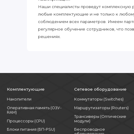
Наши специалисты проведут комплексную ра
любые комплектующие и не только к любом
соблюдением всех параметров. Имеем парт
регулярное обучение сотрудников, что поз
решениях.
Комплектующие
Сетевое оборудование
Накопители
Коммутаторы (Switches)
Оперативная память (ОЗУ-
Маршрутизаторы (Routers)
RAM)
Трансиверы (Оптические
Процессоры (CPU)
модули)
Блоки питания (БП-PSU)
Беспроводное
оборудование