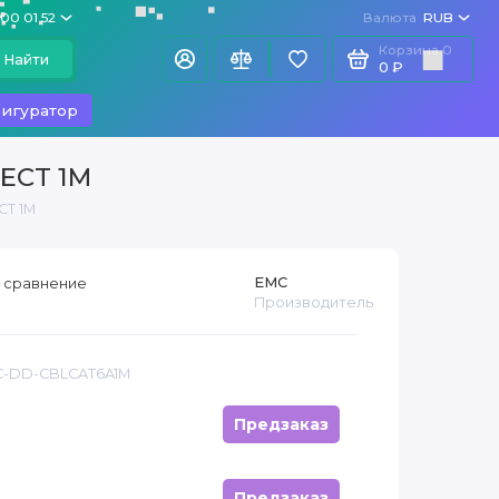
100 01 52
Валюта
RUB
Корзина
0
Найти
0 ₽
игуратор
ECT 1M
CT 1M
EMC
 сравнение
Производитель
 C-DD-CBLCAT6A1M
Предзаказ
Предзаказ