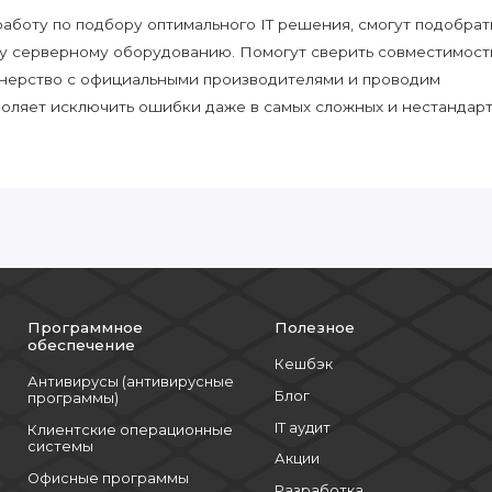
боту по подбору оптимального IT решения, смогут подобрат
у серверному оборудованию. Помогут сверить совместимост
нерство с официальными производителями и проводим
воляет исключить ошибки даже в самых сложных и нестандар
Программное
Полезное
обеспечение
Кешбэк
Антивирусы (антивирусные
Блог
программы)
IT аудит
Клиентские операционные
системы
Акции
Офисные программы
Разработка