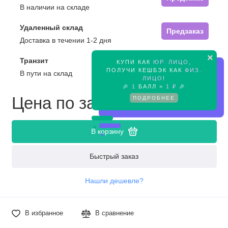
В наличии на складе
Удаленный склад
Предзаказ
Доставка в течении 1-2 дня
×
Транзит
КУПИ КАК
ЮР. ЛИЦО
,
Предзаказ
ПОЛУЧИ КЕШБЭК КАК
ФИЗ.
В пути на склад
ЛИЦО
!
🎉
1
БАЛЛ =
1 ₽
🎉
Цена по запросу
ПОДРОБНЕЕ
В корзину
Быстрый заказ
Нашли дешевле?
В избранное
В сравнение