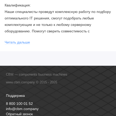
Квалификация:
Наши специалисты проведут комплексную работу по подбору
оптимального IT решения, смогут подобрать любые
комплектующие и не только к любому серверному
оборудованию. Помогут сверить совместимость с
соблюдением всех параметров. Имеем партнерство с
Читать дальше
официальными производителями и проводим регулярное
обучение сотрудников, что позволяет исключить ошибки даже
в самых сложных и нестандартных решениях.
CBM — components business machines
www.cbm.company © 2015 - 2026
Поддержка
8 800 100 01 52
info@cbm.company
Обратный звонок