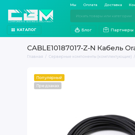
Мы
Оплата
Доставка
Ко
Блог
Партнеры
КАТАЛОГ
CABLE10187017-Z-N Кабель Ora
Главная
Серверные компоненты (комплектующие)
Популярный
Предзаказ