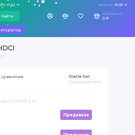
100 01 52
Валюта
RUB
Корзина
0
Найти
0 ₽
игуратор
HDCI
DCI
Oracle Sun
 сравнение
Производитель
CABLE10187017-Z-N
Предзаказ
Предзаказ