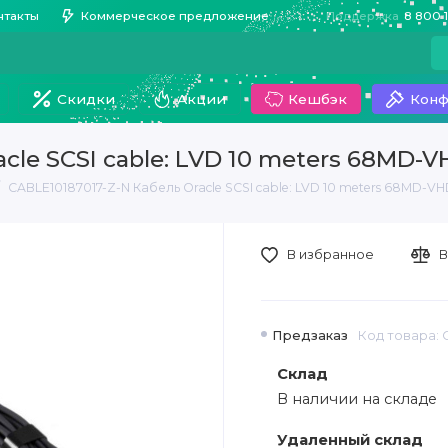
нтакты
Коммерческое предложение
Поддержка
8 800 
Скидки
Акции
Кешбэк
Конф
cle SCSI cable: LVD 10 meters 68MD-V
CABLE10187017-Z-N Кабель Oracle SCSI cable: LVD 10 meters 68MD-VH
В избранное
В
Предзаказ
Код товара: 
Склад
В наличии на складе
Удаленный склад