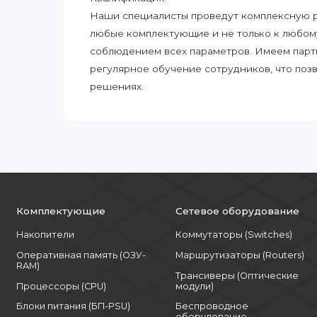
Наши специалисты проведут комплексную ра
любые комплектующие и не только к любом
соблюдением всех параметров. Имеем парт
регулярное обучение сотрудников, что поз
решениях.
Комплектующие
Сетевое оборудование
Накопители
Коммутаторы (Switches)
Оперативная память (ОЗУ-
Маршрутизаторы (Routers)
RAM)
Трансиверы (Оптические
Процессоры (CPU)
модули)
Блоки питания (БП-PSU)
Беспроводное
оборудование