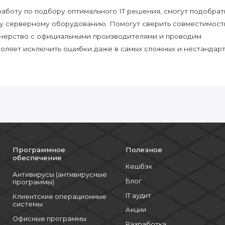
боту по подбору оптимального IT решения, смогут подобрат
у серверному оборудованию. Помогут сверить совместимост
нерство с официальными производителями и проводим
воляет исключить ошибки даже в самых сложных и нестандар
Программное
Полезное
обеспечение
Кешбэк
Антивирусы (антивирусные
Блог
программы)
IT аудит
Клиентские операционные
системы
Акции
Офисные программы
Разработка