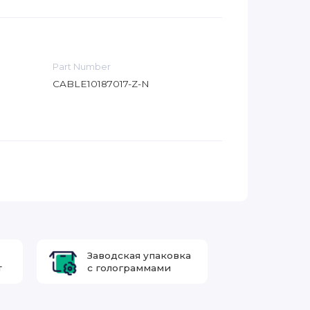
Part Number
CABLE10187017-Z-N
Заводская упаковка
т
с голограммами