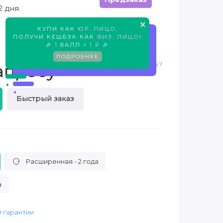
2 дня
×
КУПИ КАК
ЮР. ЛИЦО
,
Предзаказ
ПОЛУЧИ КЕШБЭК КАК
ФИЗ. ЛИЦО
!
🎉
1
БАЛЛ =
1 ₽
🎉
ПОДРОБНЕЕ
Нашли дешевле?
апросу
Быстрый заказ
Расширенная - 2 года
а
 гарантии