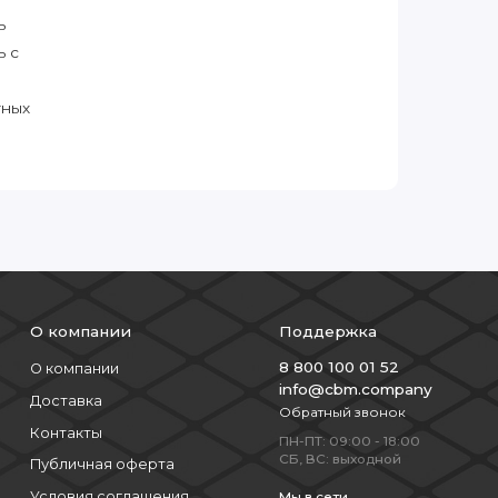
ь
ь с
тных
О компании
Поддержка
8 800 100 01 52
О компании
info@cbm.company
Доставка
Обратный звонок
Контакты
ПН-ПТ: 09:00 - 18:00
СБ, ВС: выходной
Публичная оферта
Условия соглашения
Мы в сети