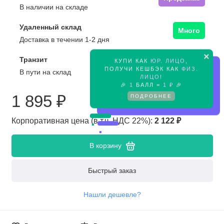
В наличии на складе
Удаленный склад
Много
Доставка в течении 1-2 дня
×
Транзит
КУПИ КАК
ЮР. ЛИЦО
,
Предзаказ
ПОЛУЧИ КЕШБЭК КАК
ФИЗ.
В пути на склад
ЛИЦО
!
🎉
1
БАЛЛ =
1 ₽
🎉
1 895 ₽
ПОДРОБНЕЕ
Корпоративная цена (в т.ч. НДС 22%):
2 122 ₽
В корзину
Быстрый заказ
Нашли дешевле?