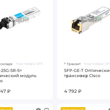
 складе
Код товара: SFP-25G-SR-S=
Транзит
-25G-SR-S=
SFP-GE-T Оптически
ический модуль
трансивер Cisco
co
747 ₽
4 792 ₽
лярный
Популярный