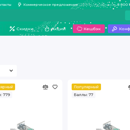
нтакты
Коммерческое предложение
Поддержка
8 800 
Скидки
Акции
Кешбэк
Конф
лярный
Популярный
: 779
Баллы: 77