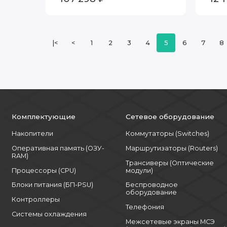
|<
<
1
2
3
4
5
6
7
8
Комплектующие
Сетевое оборудование
Накопители
Коммутаторы (Switches)
Оперативная память (ОЗУ-
Маршрутизаторы (Routers)
RAM)
Трансиверы (Оптические
Процессоры (CPU)
модули)
Блоки питания (БП-PSU)
Беспроводное
оборудование
Контроллеры
Телефония
Системы охлаждения
Межсетевые экраны МСЭ