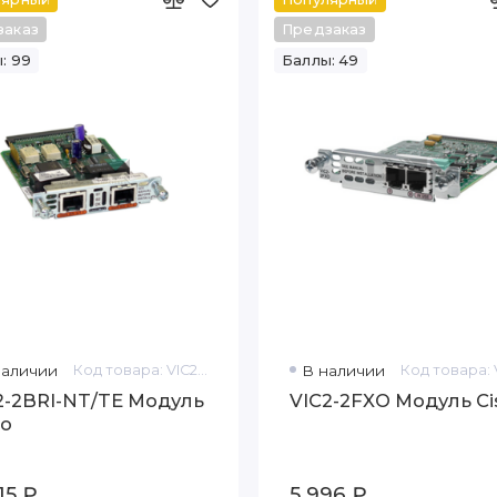
заказ
Предзаказ
: 99
Баллы: 49
наличии
Код товара: VIC2-2BRI-NT/TE
В наличии
2-2BRI-NT/TE Модуль
VIC2-2FXO Модуль Ci
co
15 ₽
5 996 ₽