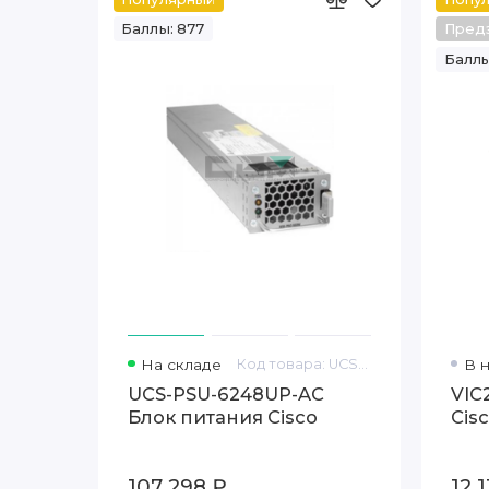
Баллы: 877
Пред
Баллы
На складе
Код товара: UCS-PSU-6248UP-AC
В 
UCS-PSU-6248UP-AC
VIC
Блок питания Cisco
Cis
107 298 ₽
12 1