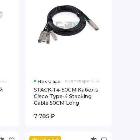
Код товара: SFP-GE-T
На складе
Код товара: STACK-T4-50CM
й
STACK-T4-50CM Кабель
Cisco Type-4 Stacking
Cable 50CM Long
7 785 ₽
Популярный