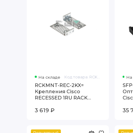
На складе
Код товара: RCKMNT-REC-2KX=
На
RCKMNT-REC-2KX=
SFP
Крепления Cisco
Опт
RECESSED 1RU RACK
Cis
MOUNT FOR 2960X 2960-
3 619 ₽
35 
XR and 2960-L
Популярный
Попу