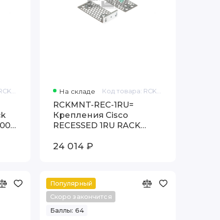
Код товара: RCKMNT-ETSI-1RU
На складе
Код товара: RCKMNT-REC-1RU=
RCKMNT-REC-1RU=
ck
Крепления Cisco
00-
RECESSED 1RU RACK
G-
MOUNT FOR 3550 3560
24 014 ₽
and 3750
Популярный
Скоро закончится
Баллы: 64