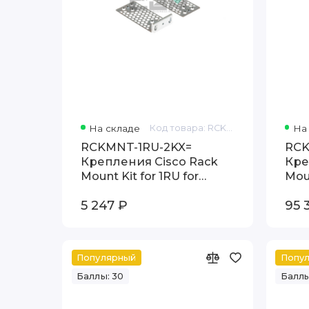
На складе
Код товара: RCKMNT-1RU-2KX=
На
RCKMNT-1RU-2KX=
RCK
Крепления Cisco Rack
Кре
Mount Kit for 1RU for
Moun
2960-X 2960-XR and
375
5 247 ₽
95 
2960-L
XL
Популярный
Попу
Баллы: 30
Баллы