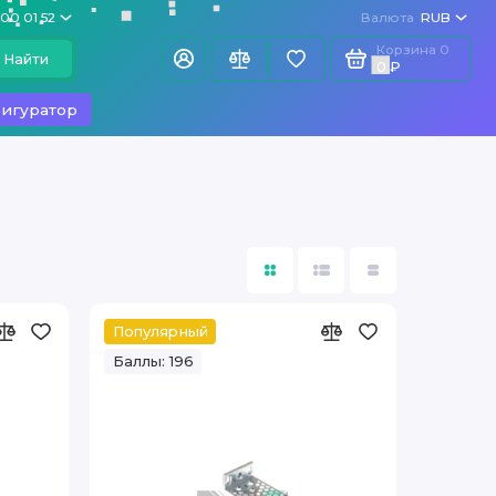
100 01 52
Валюта
RUB
Корзина
0
Найти
0 ₽
игуратор
Популярный
Баллы: 196