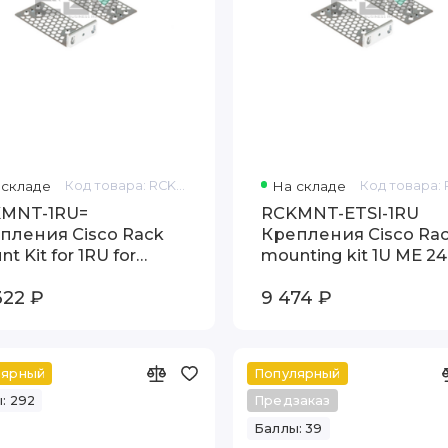
 складе
Код товара: RCKMNT-1RU=
На складе
MNT-1RU=
RCKMNT-ETSI-1RU
пления Cisco Rack
Крепления Cisco Ra
t Kit for 1RU for
mounting kit 1U ME 24
0356035502900-LRE-
24TS 3400-24TS 3400
322 ₽
9 474 ₽
12CS 3400G-2CS
лярный
Популярный
: 292
Предзаказ
Баллы: 39