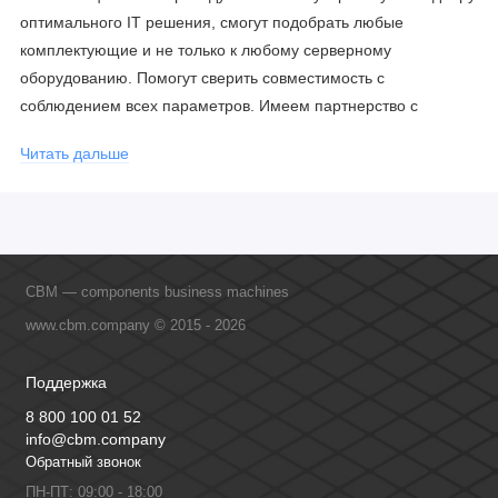
оптимального IT решения, смогут подобрать любые
комплектующие и не только к любому серверному
оборудованию. Помогут сверить совместимость с
соблюдением всех параметров. Имеем партнерство с
официальными производителями и проводим регулярное
Читать дальше
обучение сотрудников, что позволяет исключить ошибки даже
в самых сложных и нестандартных решениях.
CBM — components business machines
www.cbm.company © 2015 - 2026
Поддержка
8 800 100 01 52
info@cbm.company
Обратный звонок
ПН-ПТ: 09:00 - 18:00