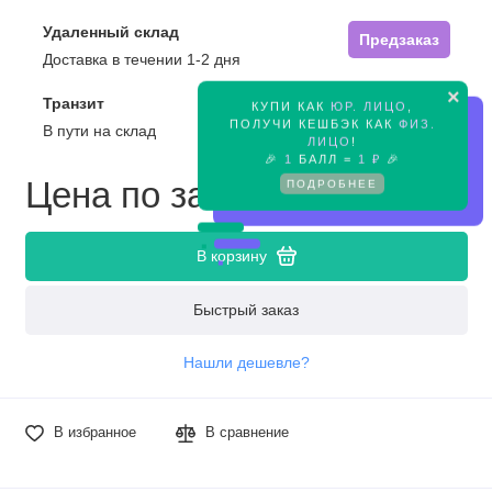
Удаленный склад
Предзаказ
Доставка в течении 1-2 дня
×
Транзит
КУПИ КАК
ЮР. ЛИЦО
,
Предзаказ
ПОЛУЧИ КЕШБЭК КАК
ФИЗ.
В пути на склад
ЛИЦО
!
🎉
1
БАЛЛ =
1 ₽
🎉
Цена по запросу
ПОДРОБНЕЕ
В корзину
Быстрый заказ
Нашли дешевле?
В избранное
В сравнение