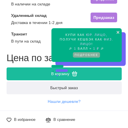
В наличии на складе
Удаленный склад
Предзаказ
Доставка в течении 1-2 дня
×
Транзит
КУПИ КАК
ЮР. ЛИЦО
,
Предзаказ
ПОЛУЧИ КЕШБЭК КАК
ФИЗ.
В пути на склад
ЛИЦО
!
🎉
1
БАЛЛ =
1 ₽
🎉
Цена по запросу
ПОДРОБНЕЕ
В корзину
Быстрый заказ
Нашли дешевле?
В избранное
В сравнение