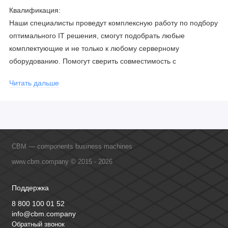
Квалификация:
Наши специалисты проведут комплексную работу по подбору
оптимального IT решения, смогут подобрать любые
комплектующие и не только к любому серверному
оборудованию. Помогут сверить совместимость с
соблюдением всех параметров. Имеем партнерство с
Читать дальше
официальными производителями и проводим регулярное
обучение сотрудников, что позволяет исключить ошибки даже
в самых сложных и нестандартных решениях.
CBM — components business machines
www.cbm.company © 2015 - 2026
Поддержка
8 800 100 01 52
info@cbm.company
Обратный звонок