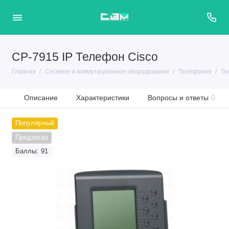
CP-7915 IP Телефон Cisco
Главная
Сетевое и коммутационное оборудование
Телефония
Те
Описание
Характеристики
Вопросы и ответы
0
Популярный
Предзаказ
Баллы: 91