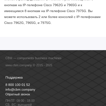
кнопкам на IP-телефоне Cisco 7962G и 7965G и к
имеющимся 8 кнопкам на IP-телефоне Cisco 7975G. Вы
можете использовать 2 или более консолей с IP-телефонами
Cisco 7962G, 7965G, и 7975G.
CBM — components business machines
www.cbm.company © 2015 - 2026
Поддержка
8 800 100 01 52
info@cbm.company
Обратный звонок
ПН-ПТ: 09:00 - 18:00
СБ, ВС: выходной