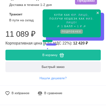
Предзаказ
Доставка в течении 1-2 дня
×
Транзит
КУПИ КАК
ЮР. ЛИЦО
,
Предзаказ
ПОЛУЧИ КЕШБЭК КАК
ФИЗ.
В пути на склад
ЛИЦО
!
🎉
1
БАЛЛ =
1 ₽
🎉
11 089 ₽
ПОДРОБНЕЕ
Корпоративная цена (в т.ч. НДС 22%):
12 420 ₽
В корзину
Быстрый заказ
Нашли дешевле?
В избранное
В сравнение