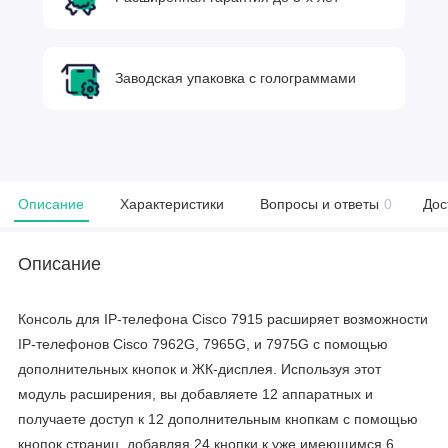
Заводская упаковка с голограммами
Описание
Характеристики
Вопросы и ответы
0
Дос
Описание
Консоль для IP-телефона Cisco 7915 расширяет возможности
IP-телефонов Cisco 7962G, 7965G, и 7975G с помощью
дополнительных кнопок и ЖК-дисплея. Используя этот
модуль расширения, вы добавляете 12 аппаратных и
получаете доступ к 12 дополнительным кнопкам с помощью
кнопок страниц, добавляя 24 кнопки к уже имеющимся 6