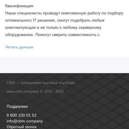
Квалификация:
Наши специалисты проведут комплексную работу по подбору
оптимального IT решения, смогут подобрать любые
комплектующие и не только к любому серверному
оборудованию. Помогут сверить совместимость с
соблюдением всех параметров. Имеем партнерство с
Читать дальше
официальными производителями и проводим регулярное
обучение сотрудников, что позволяет исключить ошибки даже
в самых сложных и нестандартных решениях.
CBM — components business machines
www.cbm.company © 2015 - 2026
Поддержка
8 800 100 01 52
info@cbm.company
Обратный звонок