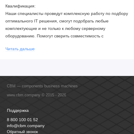
Квалификация:
Наши специалисты проведут комплексную работу по подбору
оптимального IT решения, смогут подобрать любые
комплектующие и не только к любому серверному
оборудованию. Помогут сверить совместимость с
соблюдением всех параметров. Имеем партнерство с
Читать дальше
официальными производителями и проводим регулярное
обучение сотрудников, что позволяет исключить ошибки даже
в самых сложных и нестандартных решениях.
CBM — components business machines
www.cbm.company © 2015 - 2026
Поддержка
8 800 100 01 52
info@cbm.company
Обратный звонок