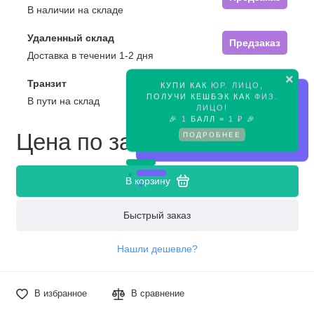
В наличии на складе
Удаленный склад
Предзаказ
Доставка в течении 1-2 дня
×
Транзит
КУПИ КАК
ЮР. ЛИЦО
,
Предзаказ
ПОЛУЧИ КЕШБЭК КАК
ФИЗ.
В пути на склад
ЛИЦО
!
🎉
1
БАЛЛ =
1 ₽
🎉
Цена по запросу
ПОДРОБНЕЕ
В корзину
Быстрый заказ
Нашли дешевле?
В избранное
В сравнение