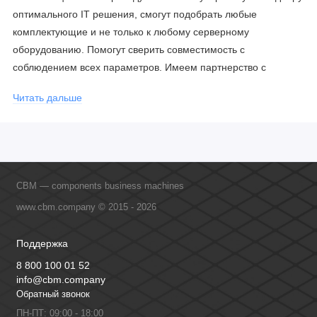
оптимального IT решения, смогут подобрать любые
комплектующие и не только к любому серверному
оборудованию. Помогут сверить совместимость с
соблюдением всех параметров. Имеем партнерство с
официальными производителями и проводим регулярное
Читать дальше
обучение сотрудников, что позволяет исключить ошибки даже
в самых сложных и нестандартных решениях.
CBM — components business machines
www.cbm.company © 2015 - 2026
Поддержка
8 800 100 01 52
info@cbm.company
Обратный звонок
ПН-ПТ: 09:00 - 18:00