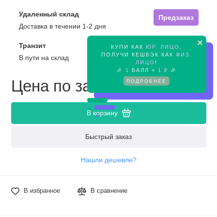
Удаленный склад
Предзаказ
Доставка в течении 1-2 дня
×
Транзит
КУПИ КАК
ЮР. ЛИЦО
,
Предзаказ
ПОЛУЧИ КЕШБЭК КАК
ФИЗ.
В пути на склад
ЛИЦО
!
🎉
1
БАЛЛ =
1 ₽
🎉
Цена по запросу
ПОДРОБНЕЕ
В корзину
Быстрый заказ
Нашли дешевле?
В избранное
В сравнение