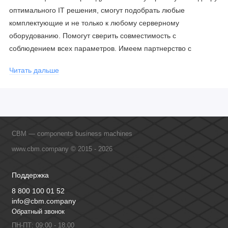
оптимального IT решения, смогут подобрать любые
комплектующие и не только к любому серверному
оборудованию. Помогут сверить совместимость с
соблюдением всех параметров. Имеем партнерство с
официальными производителями и проводим регулярное
Читать дальше
обучение сотрудников, что позволяет исключить ошибки даже
в самых сложных и нестандартных решениях.
CBM — components business machines
www.cbm.company © 2015 - 2026
Поддержка
8 800 100 01 52
info@cbm.company
Обратный звонок
ПН-ПТ: 09:00 - 18:00