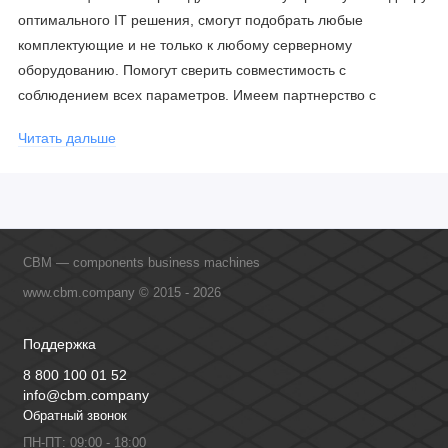
оптимального IT решения, смогут подобрать любые
комплектующие и не только к любому серверному
оборудованию. Помогут сверить совместимость с
соблюдением всех параметров. Имеем партнерство с
официальными производителями и проводим регулярное
Читать дальше
обучение сотрудников, что позволяет исключить ошибки даже
в самых сложных и нестандартных решениях.
CBM — components business machines
www.cbm.company © 2015 - 2026
Поддержка
8 800 100 01 52
info@cbm.company
Обратный звонок
ПН-ПТ: 09:00 - 18:00