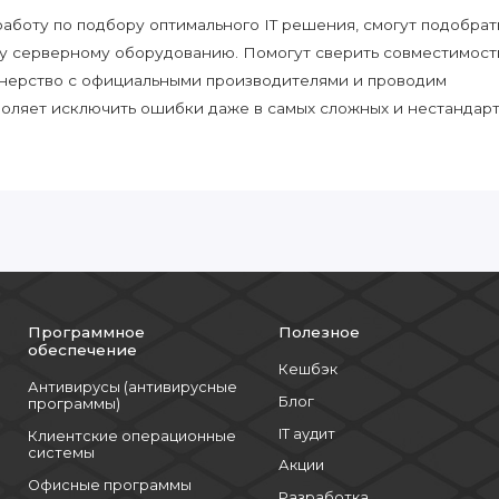
боту по подбору оптимального IT решения, смогут подобрат
у серверному оборудованию. Помогут сверить совместимост
нерство с официальными производителями и проводим
воляет исключить ошибки даже в самых сложных и нестандар
Программное
Полезное
обеспечение
Кешбэк
Антивирусы (антивирусные
Блог
программы)
IT аудит
Клиентские операционные
системы
Акции
Офисные программы
Разработка