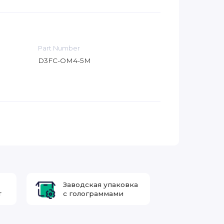
Part Number
D3FC-OM4-5M
Заводская упаковка
т
с голограммами