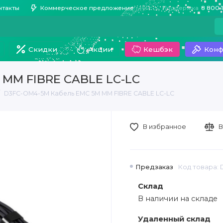
нтакты
Коммерческое предложение
Поддержка
8 800 
Скидки
Акции
Кешбэк
Конф
 MM FIBRE CABLE LC-LC
D3FC-OM4-5M Кабель EMC 5M MM FIBRE CABLE LC-LC
В избранное
В
Предзаказ
Код товара:
Склад
В наличии на складе
Удаленный склад