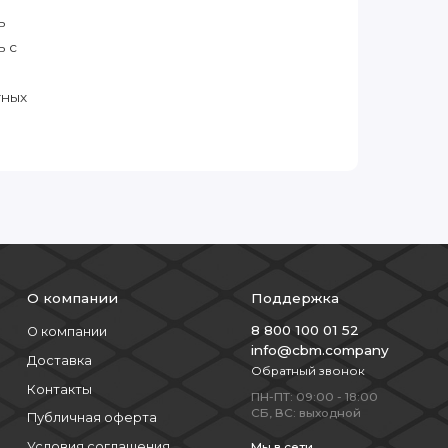
ь
ь с
тных
О компании
Поддержка
8 800 100 01 52
О компании
info@cbm.company
Доставка
Обратный звонок
Контакты
ПН-ПТ: 09:00 - 18:00
СБ, ВС: выходной
Публичная оферта
Условия соглашения
Мы в сети