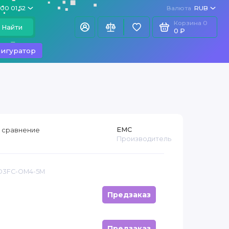
100 01 52
Валюта
RUB
Корзина
0
Найти
0 ₽
игуратор
EMC
 сравнение
Производитель
 D3FC-OM4-5M
Предзаказ
Предзаказ