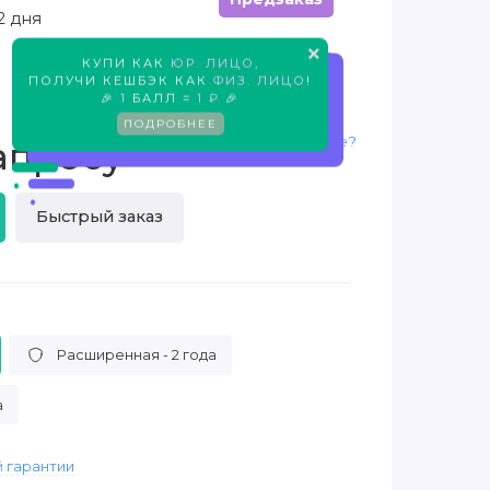
2 дня
×
КУПИ КАК
ЮР. ЛИЦО
,
Предзаказ
ПОЛУЧИ КЕШБЭК КАК
ФИЗ. ЛИЦО
!
🎉
1
БАЛЛ =
1 ₽
🎉
ПОДРОБНЕЕ
Нашли дешевле?
апросу
Быстрый заказ
Расширенная - 2 года
а
 гарантии