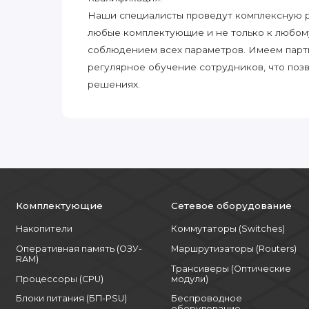
Наши специалисты проведут комплексную ра
любые комплектующие и не только к любом
соблюдением всех параметров. Имеем парт
регулярное обучение сотрудников, что поз
решениях.
Комплектующие
Сетевое оборудование
Накопители
Коммутаторы (Switches)
Оперативная память (ОЗУ-
Маршрутизаторы (Routers)
RAM)
Трансиверы (Оптические
Процессоры (CPU)
модули)
Блоки питания (БП-PSU)
Беспроводное
оборудование