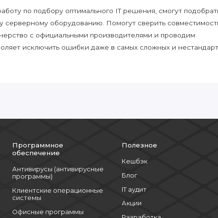
боту по подбору оптимального IT решения, смогут подобрат
у серверному оборудованию. Помогут сверить совместимост
нерство с официальными производителями и проводим
воляет исключить ошибки даже в самых сложных и нестандар
Программное
Полезное
обеспечение
Кешбэк
Антивирусы (антивирусные
Блог
программы)
IT аудит
Клиентские операционные
системы
Акции
Офисные программы
Разработка