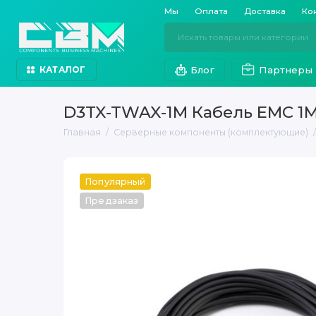
Мы
Оплата
Доставка
Ко
Блог
Партнеры
КАТАЛОГ
D3TX-TWAX-1M Кабель EMC 1M 
Главная
Серверные компоненты (комплектующие)
Популярный
Предзаказ