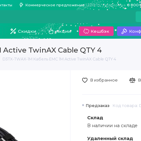
нтакты
Коммерческое предложение
Поддержка
8 800 
Скидки
Акции
Кешбэк
Конф
Active TwinAX Cable QTY 4
D3TX-TWAX-1M Кабель EMC 1M Active TwinAX Cable QTY 4
В избранное
В
Предзаказ
Код товара:
Склад
В наличии на складе
Удаленный склад