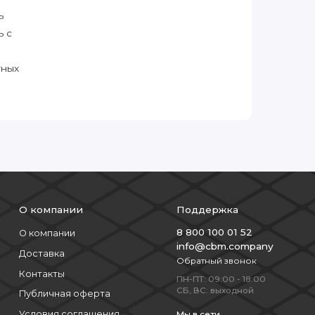
ь
ь с
тных
О компании
Поддержка
8 800 100 01 52
О компании
info@cbm.company
Доставка
Обратный звонок
Контакты
ПН-ПТ: 09:00 - 18:00
СБ, ВС: выходной
Публичная оферта
Условия соглашения
Мы в сети