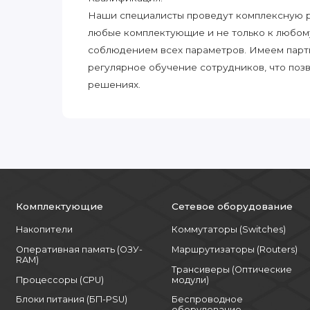
Наши специалисты проведут комплексную ра
любые комплектующие и не только к любом
соблюдением всех параметров. Имеем парт
регулярное обучение сотрудников, что поз
решениях.
Комплектующие
Сетевое оборудование
Накопители
Коммутаторы (Switches)
Оперативная память (ОЗУ-
Маршрутизаторы (Routers)
RAM)
Трансиверы (Оптические
Процессоры (CPU)
модули)
Блоки питания (БП-PSU)
Беспроводное
оборудование