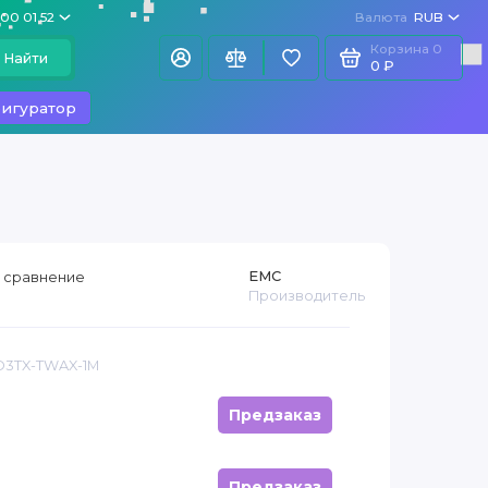
100 01 52
Валюта
RUB
Корзина
0
Найти
0 ₽
игуратор
EMC
 сравнение
Производитель
 D3TX-TWAX-1M
Предзаказ
Предзаказ