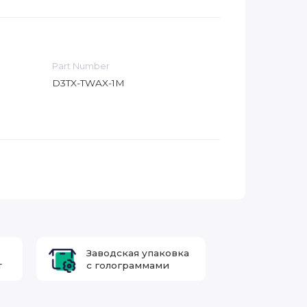
Part Number
D3TX-TWAX-1M
Заводская упаковка
т
с голограммами