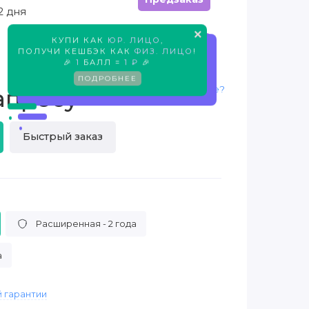
2 дня
×
КУПИ КАК
ЮР. ЛИЦО
,
Предзаказ
ПОЛУЧИ КЕШБЭК КАК
ФИЗ. ЛИЦО
!
🎉
1
БАЛЛ =
1 ₽
🎉
ПОДРОБНЕЕ
Нашли дешевле?
апросу
Быстрый заказ
Расширенная - 2 года
а
 гарантии