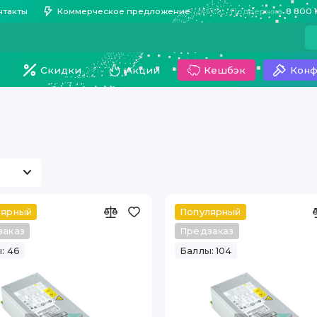
нтакты
Коммерческое предложение
Поддержка
8 800 
Скидки
Акции
Кешбэк
Конф
лярный
Популярный
заказ
Предзаказ
: 46
Баллы: 104