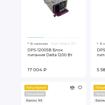
В наличии
Код товара: DPS-1200SB
В 
DPS-1200SB Блок
DPS
питания Delta 1200 Вт
пит
17 004 ₽
5 5
Популярный
Попу
Предзаказ
Пред
Баллы: 99
Баллы