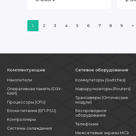
1
2
3
4
5
6
7
8
9
>
Комплектующие
Сетевое оборудование
Накопители
Коммутаторы (Switches)
Оперативная память (ОЗУ-
Маршрутизаторы (Routers)
RAM)
Трансиверы (Оптические
Процессоры (CPU)
модули)
Блоки питания (БП-PSU)
Беспроводное
оборудование
Контроллеры
Телефония
Системы охлаждения
Межсетевые экраны МСЭ