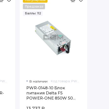
Предзаказ
Баллы: 112
Код товара: PWR-0148-08
В наличии
Код товара: PWR-0148-10
PWR-0148-10 Блок
R-
питания Delta F5
POWER-ONE 850W 50
60HZ
13 737 ₽