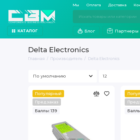
Мы
Оплата
Доставка
Ко
Блог
Партнеры
КАТАЛОГ
Delta Electronics
Главная
Производитель
Delta Electronics
Популярный
Попу
Предзаказ
Пред
Баллы: 139
Баллы