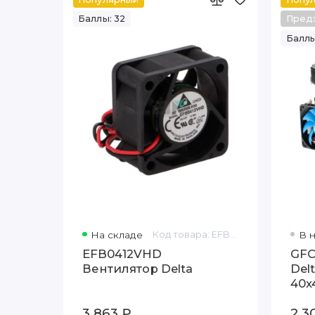
Баллы: 32
Пред
Баллы
На складе
Код товара: EFB0412VHD
В 
EFB0412VHD
GFC
Вентилятор Delta
Delt
40x
3 863 ₽
2 3