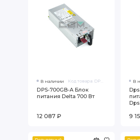
В наличии
Код товара: DPS-700GB-A
В 
DPS-700GB-A Блок
Dps
питания Delta 700 Вт
пит
Dps
12 087 ₽
9 1
Популярный
Попу