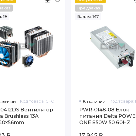
заказ
Предзаказ
: 19
Баллы: 147
наличии
Код товара: GFC0412DS
В наличии
0412DS Вентилятор
PWR-0148-08 Блок
a Brushless 13A
питания Delta POWE
40x56mm
ONE 850W 50 60HZ
03 ₽
17 945 ₽