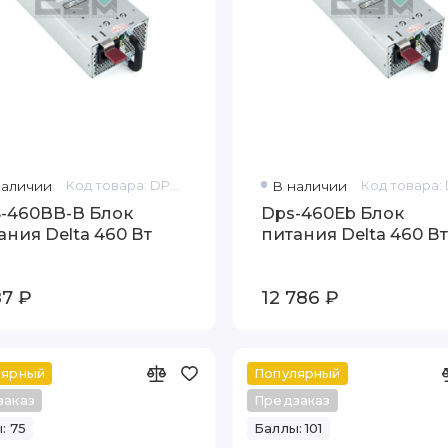
наличии
Код товара: DPS-460BB-B
В наличии
-460BB-B Блок
Dps-460Eb Блок
ания Delta 460 Вт
питания Delta 460 Вт
87 ₽
12 786 ₽
лярный
Популярный
заказ
Предзаказ
: 75
Баллы: 101