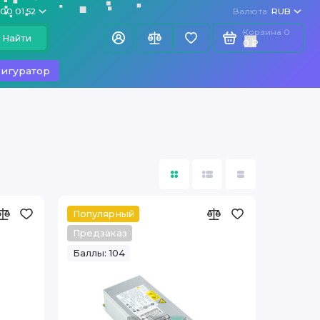
100 01 52
Валюта
RUB
Корзина
0
Найти
0 ₽
игуратор
Популярный
Предзаказ
Баллы: 104