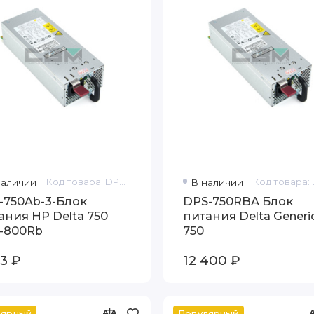
наличии
Код товара: DPS-750AB-3-HP
В наличии
-750Ab-3-Блок
DPS-750RBA Блок
ания HP Delta 750
питания Delta Generi
-800Rb
750
53 ₽
12 400 ₽
лярный
Популярный