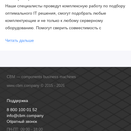
Наши специалисты проведут комплексную работу по подбору
оптимального IT решения, смогут подобрать любые
комплектующие и не только к любому серверному
оборудованию. Помогут сверить совместимость с
соблюдением всех параметров. Имеем партнерство с
Читать дальше
официальными производителями и проводим регулярное
обучение сотрудников, что позволяет исключить ошибки даже
в самых сложных и нестандартных решениях.
CBM — components business machines
www.cbm.company © 2015 - 2026
Поддержка
8 800 100 01 52
info@cbm.company
Обратный звонок
ПН-ПТ: 09:00 - 18:00