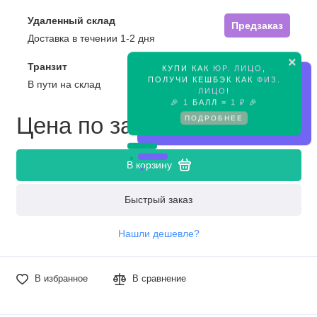
Удаленный склад
Предзаказ
Доставка в течении 1-2 дня
×
Транзит
КУПИ КАК
ЮР. ЛИЦО
,
Предзаказ
ПОЛУЧИ КЕШБЭК КАК
ФИЗ.
В пути на склад
ЛИЦО
!
🎉
1
БАЛЛ =
1 ₽
🎉
Цена по запросу
ПОДРОБНЕЕ
В корзину
Быстрый заказ
Нашли дешевле?
В избранное
В сравнение