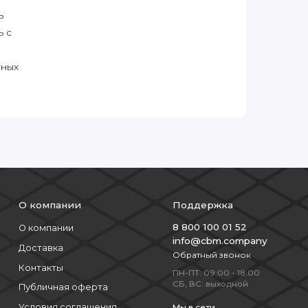
ь
ь с
тных
О компании
Поддержка
8 800 100 01 52
О компании
info@cbm.company
Доставка
Обратный звонок
Контакты
ПН-ПТ: 09:00 - 18:00
СБ, ВС: выходной
Публичная оферта
Условия соглашения
Мы в сети