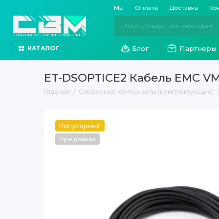
Мы
Оплата
Доставка
Ко
Блог
Партнеры
КАТАЛОГ
ET-DSOPTICE2 Кабель EMC VM
Главная
Серверные компоненты (комплектующие)
Популярный
Предзаказ