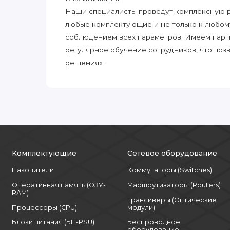
Наши специалисты проведут комплексную ра
любые комплектующие и не только к любом
соблюдением всех параметров. Имеем парт
регулярное обучение сотрудников, что поз
решениях.
Комплектующие
Сетевое оборудование
Накопители
Коммутаторы (Switches)
Оперативная память (ОЗУ-
Маршрутизаторы (Routers)
RAM)
Трансиверы (Оптические
Процессоры (CPU)
модули)
Блоки питания (БП-PSU)
Беспроводное
оборудование