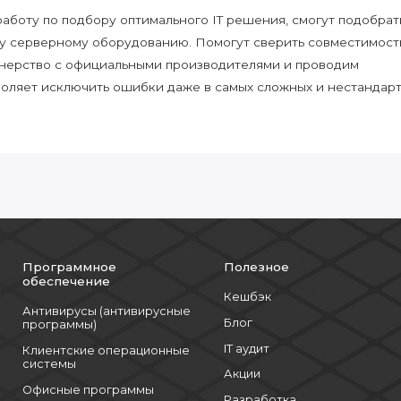
боту по подбору оптимального IT решения, смогут подобрат
у серверному оборудованию. Помогут сверить совместимост
нерство с официальными производителями и проводим
воляет исключить ошибки даже в самых сложных и нестандар
Программное
Полезное
обеспечение
Кешбэк
Антивирусы (антивирусные
Блог
программы)
IT аудит
Клиентские операционные
системы
Акции
Офисные программы
Разработка