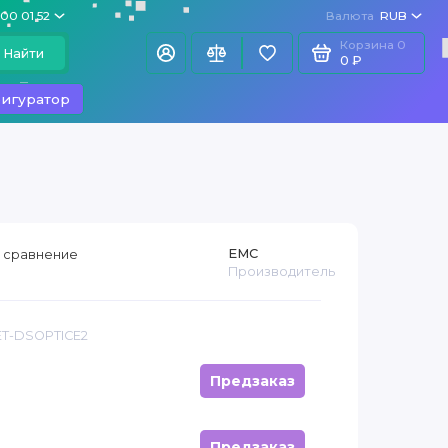
100 01 52
Валюта
RUB
Корзина
0
Найти
0 ₽
игуратор
EMC
 сравнение
Производитель
ET-DSOPTICE2
Предзаказ
Предзаказ