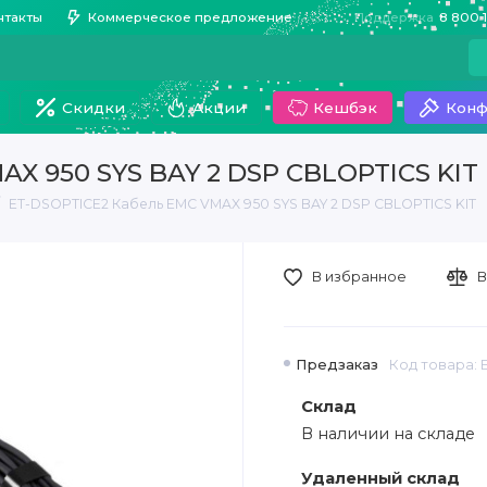
нтакты
Коммерческое предложение
Поддержка
8 800 
Скидки
Акции
Кешбэк
Конф
AX 950 SYS BAY 2 DSP CBLOPTICS KIT
ET-DSOPTICE2 Кабель EMC VMAX 950 SYS BAY 2 DSP CBLOPTICS KIT
В избранное
В
Предзаказ
Код товара: 
Склад
В наличии на складе
Удаленный склад