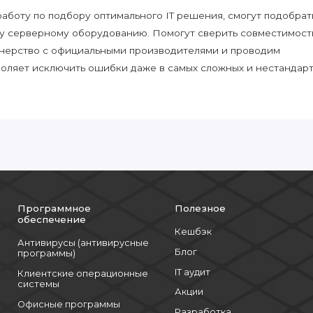
боту по подбору оптимального IT решения, смогут подобрат
у серверному оборудованию. Помогут сверить совместимост
нерство с официальными производителями и проводим
воляет исключить ошибки даже в самых сложных и нестандар
Программное
Полезное
обеспечение
Кешбэк
Антивирусы (антивирусные
Блог
программы)
IT аудит
Клиентские операционные
системы
Акции
Офисные программы
Разработка