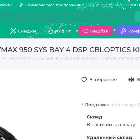
нтакты
Коммерческое предложение
Поддержка
8 800 
Скидки
Акции
Кешбэк
Конф
MAX 950 SYS BAY 4 DSP CBLOPTICS K
ET-DSOPTICE4U Кабель EMC VMAX 950 SYS BAY 4 DSP CBLOPTICS KI
В избранное
В
Предзаказ
Код товара: 
Склад
В наличии на складе
Удаленный склад