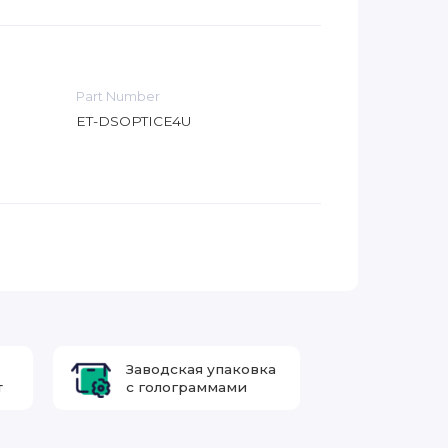
Part Number
ET-DSOPTICE4U
Заводская упаковка
т
с голограммами