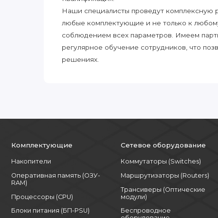
Наши специалисты проведут комплексную ра
любые комплектующие и не только к любом
соблюдением всех параметров. Имеем парт
регулярное обучение сотрудников, что поз
решениях.
Комплектующие
Сетевое оборудование
Накопители
Коммутаторы (Switches)
Оперативная память (ОЗУ-
Маршрутизаторы (Routers)
RAM)
Трансиверы (Оптические
Процессоры (CPU)
модули)
Блоки питания (БП-PSU)
Беспроводное
оборудование