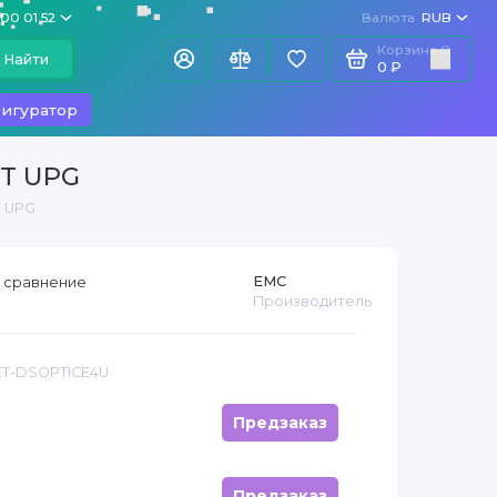
100 01 52
Валюта
RUB
Корзина
0
Найти
0 ₽
игуратор
IT UPG
T UPG
EMC
 сравнение
Производитель
ET-DSOPTICE4U
Предзаказ
Предзаказ