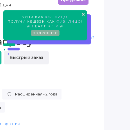
2 дня
×
КУПИ КАК
ЮР. ЛИЦО
,
Предзаказ
ПОЛУЧИ КЕШБЭК КАК
ФИЗ. ЛИЦО
!
🎉
1
БАЛЛ =
1 ₽
🎉
ПОДРОБНЕЕ
Нашли дешевле?
апросу
Быстрый заказ
Расширенная - 2 года
а
 гарантии