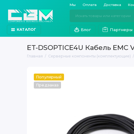
Мы
Оплата
Доставка
Ко
Блог
Партнеры
КАТАЛОГ
ET-DSOPTICE4U Кабель EMC V
Главная
Серверные компоненты (комплектующие)
Популярный
Предзаказ