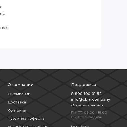
ь
ь с
тных
О компании
Поддержка
8 800 100 01 52
О компании
info@cbm.company
Доставка
Обратный звонок
Контакты
ПН-ПТ: 09:00 - 18:00
СБ, ВС: выходной
Публичная оферта
Условия соглашения
Мы в сети