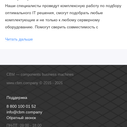
Наши специалисты проведут комплексную работу по подбору
оптимального IT решения, смогут подобрать любые
комплектующие и не только к любому серверному
оборудованию. Помогут сверить совместимость с
соблюдением всех параметров. Имеем партнерство с
Читать дальше
официальными производителями и проводим регулярное
обучение сотрудников, что позволяет исключить ошибки даже
в самых сложных и нестандартных решениях.
CBM — components business machines
www.cbm.company © 2015 - 2026
Поддержка
8 800 100 01 52
info@cbm.company
Обратный звонок
ПН-ПТ: 09:00 - 18:00