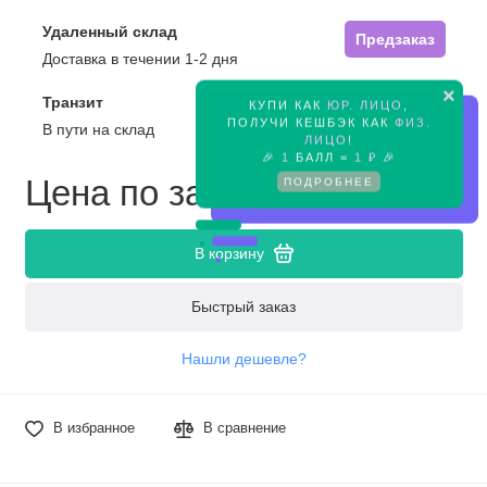
Удаленный склад
Предзаказ
Доставка в течении 1-2 дня
×
Транзит
КУПИ КАК
ЮР. ЛИЦО
,
Предзаказ
ПОЛУЧИ КЕШБЭК КАК
ФИЗ.
В пути на склад
ЛИЦО
!
🎉
1
БАЛЛ =
1 ₽
🎉
Цена по запросу
ПОДРОБНЕЕ
В корзину
Быстрый заказ
Нашли дешевле?
В избранное
В сравнение