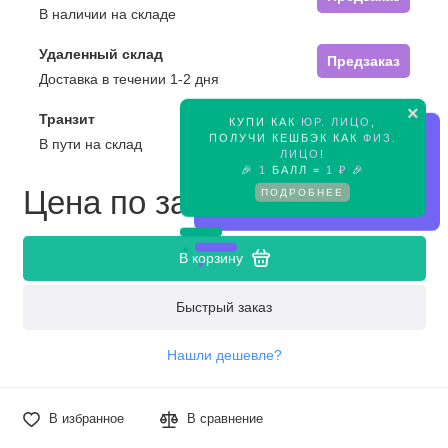
В наличии на складе
Удаленный склад
Предзаказ
Доставка в течении 1-2 дня
×
Транзит
КУПИ КАК
ЮР. ЛИЦО
,
Предзаказ
ПОЛУЧИ КЕШБЭК КАК
ФИЗ.
В пути на склад
ЛИЦО
!
🎉
1
БАЛЛ =
1 ₽
🎉
Цена по запросу
ПОДРОБНЕЕ
В корзину
Быстрый заказ
Нашли дешевле?
В избранное
В сравнение