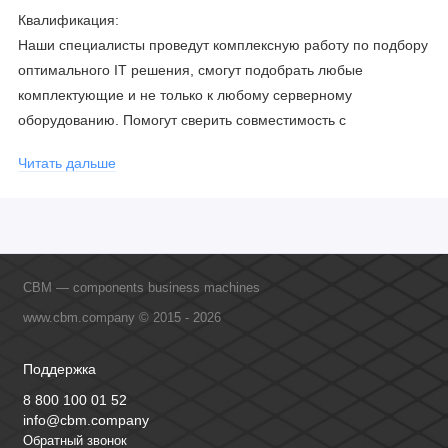
Квалификация:
Наши специалисты проведут комплексную работу по подбору
оптимального IT решения, смогут подобрать любые
комплектующие и не только к любому серверному
оборудованию. Помогут сверить совместимость с
соблюдением всех параметров. Имеем партнерство с
Читать дальше
официальными производителями и проводим регулярное
обучение сотрудников, что позволяет исключить ошибки даже
в самых сложных и нестандартных решениях.
CBM — components business machines
www.cbm.company © 2015 - 2026
Поддержка
8 800 100 01 52
info@cbm.company
Обратный звонок