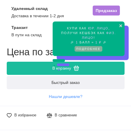
Удаленный склад
Предзаказ
Доставка в течении 1-2 дня
×
Транзит
КУПИ КАК
ЮР. ЛИЦО
,
Предзаказ
ПОЛУЧИ КЕШБЭК КАК
ФИЗ.
В пути на склад
ЛИЦО
!
🎉
1
БАЛЛ =
1 ₽
🎉
Цена по запросу
ПОДРОБНЕЕ
В корзину
Быстрый заказ
Нашли дешевле?
В избранное
В сравнение