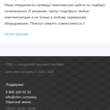
Наши специалисты проведут комплексную работу по подбору
оптимального IT решения, смогут подобрать любые
комплектующие и не только к любому серверному
оборудованию. Помогут сверить совместимость с
соблюдением всех параметров. Имеем партнерство с
Читать дальше
официальными производителями и проводим регулярное
обучение сотрудников, что позволяет исключить ошибки даже
в самых сложных и нестандартных решениях.
CBM — components business machines
www.cbm.company © 2015 - 2026
Поддержка
8 800 100 01 52
info@cbm.company
Обратный звонок
ПН-ПТ: 09:00 - 18:00