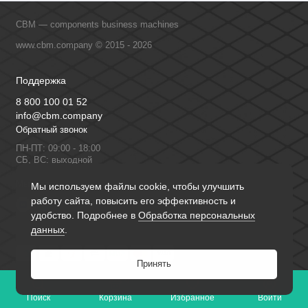
CBM — components business machines
www.cbm.company © 2015 - 2026
Поддержка
8 800 100 01 52
info@cbm.company
Обратный звонок
ПН-ПТ: 09:00 - 18:00
СБ, ВС: выходной
Мы в сети
Мы используем файлы cookie, чтобы улучшить
работу сайта, повысить его эффективность и
удобство. Подробнее в
Обработка персональных
данных
.
Принять
0
Поиск
Корзина
Избранное
Войти