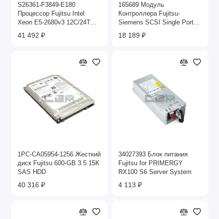
S26361-F3849-E180
165689 Модуль
Процессор Fujitsu Intel
Контроллера Fujitsu-
Xeon E5-2680v3 12C/24T
Siemens SCSI Single Port
2.50 GHz
Ultra320 SCSI For Primergy
41 492 ₽
18 189 ₽
SX30
1PC-CA05954-1256 Жесткий
34027393 Блок питания
диск Fujitsu 600-GB 3.5 15K
Fujitsu for PRIMERGY
SAS HDD
RX100 S6 Server System
40 316 ₽
4 113 ₽