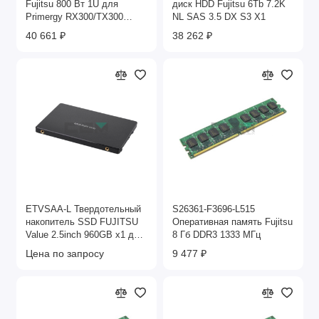
Fujitsu 800 Вт 1U для
диск HDD Fujitsu 6Tb 7.2K
Primergy RX300/TX300
NL SAS 3.5 DX S3 X1
S5/S6
40 661 ₽
38 262 ₽
ETVSAA-L Твердотельный
S26361-F3696-L515
накопитель SSD FUJITSU
Оперативная память Fujitsu
Value 2.5inch 960GB x1 для
8 Гб DDR3 1333 МГц
DX100 S4/DX200 S4
Цена по запросу
9 477 ₽