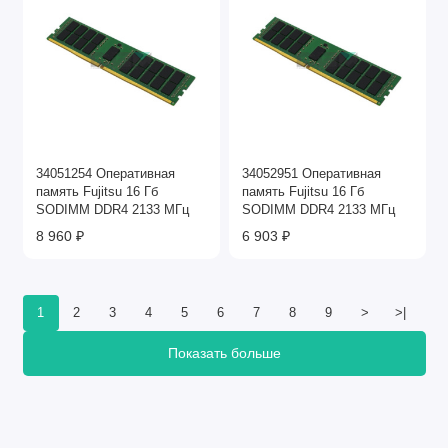
34051254 Оперативная
34052951 Оперативная
память Fujitsu 16 Гб
память Fujitsu 16 Гб
SODIMM DDR4 2133 МГц
SODIMM DDR4 2133 МГц
8 960 ₽
6 903 ₽
1
2
3
4
5
6
7
8
9
>
>|
Показать больше