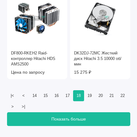
DF800-RKEH2 Raid-
DK32DJ-72MC Жесткий
контроллер Hitachi HDS
диск Hitachi 3.5 10000 об/
AMS2500
мин
Цена по запросу
15 275 ₽
|<
<
14
15
16
17
18
19
20
21
22
>
>|
Показать больше