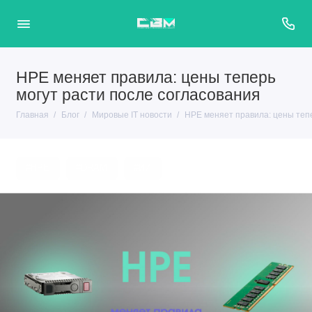
HPE меняет правила: цены теперь
могут расти после согласования
Главная
Блог
Мировые IT новости
HPE меняет правила: цены тепе
#HPE
#DRAM
#ИИ