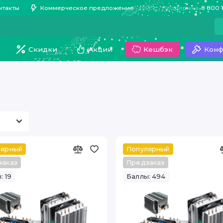
нтакты
Коммерческое предложение
Поддержка
8 800 
Скидки
Акции
Кешбэк
Конф
лярный
Популярный
заказ
Предзаказ
: 19
Баллы: 494