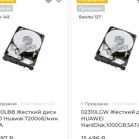
заказ
Предзаказ
: 145
Баллы: 127
едзаказ
Код товара: 02310LBB
Предзаказ
10LBB Жесткий диск
02310LGW Жесткий 
 Huawei 7200об/мин
HUAWEI
A
HardDisk,1000GB,SAT
3.0Gb/s,7200rpm or
697 ₽
15 496 ₽
Above,3.5,32M or