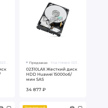
Код товара: 02310LAV
Предзаказ
Код товара: 02310LAX
иск
02310LAX Жесткий диск
/
HDD Huawei 15000об/
мин SAS
34 877 ₽
Популярный