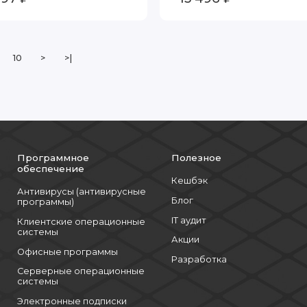
above,Hot-Swa[[
10
>
>|
Программное
Полезное
обеспечение
Кешбэк
Антивирусы (антивирусные
Блог
программы)
IT аудит
Клиентские операционные
системы
Акции
Офисные программы
Разработка
Серверные операционные
системы
Электронные подписки