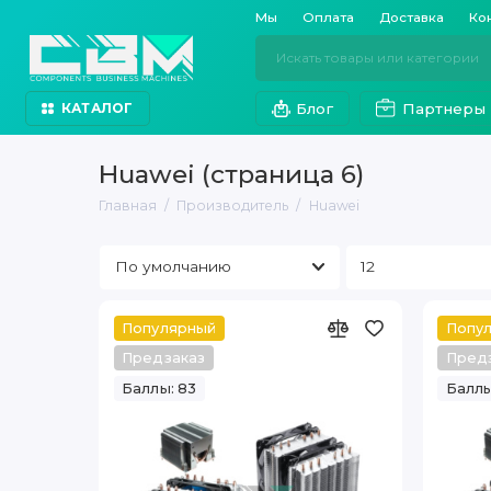
Мы
Оплата
Доставка
Ко
Блог
Партнеры
КАТАЛОГ
Huawei (страница 6)
Главная
Производитель
Huawei
Популярный
Попу
Предзаказ
Пред
Баллы: 83
Баллы