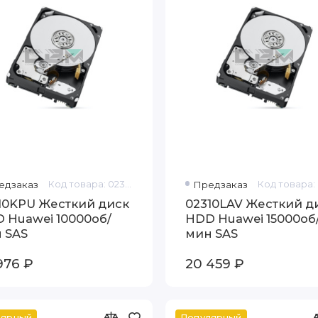
едзаказ
Код товара: 02310KPU
Предзаказ
10KPU Жесткий диск
02310LAV Жесткий д
 Huawei 10000об/
HDD Huawei 15000об
 SAS
мин SAS
976 ₽
20 459 ₽
лярный
Популярный