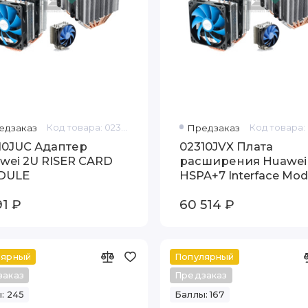
едзаказ
Код товара: 02310JUC
Предзаказ
10JUC Адаптер
02310JVX Плата
wei 2U RISER CARD
расширения Huawei
DULE
HSPA+7 Interface Mod
91 ₽
60 514 ₽
лярный
Популярный
заказ
Предзаказ
: 245
Баллы: 167