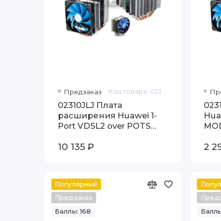
Предзаказ
Код товара: 02310JLJ
Пр
02310JLJ Плата
023
расширения Huawei 1-
Hua
Port VDSL2 over POTS
MO
WAN Interface Module
10 135 ₽
2 2
Популярный
Попу
Предзаказ
Пред
Баллы: 168
Баллы