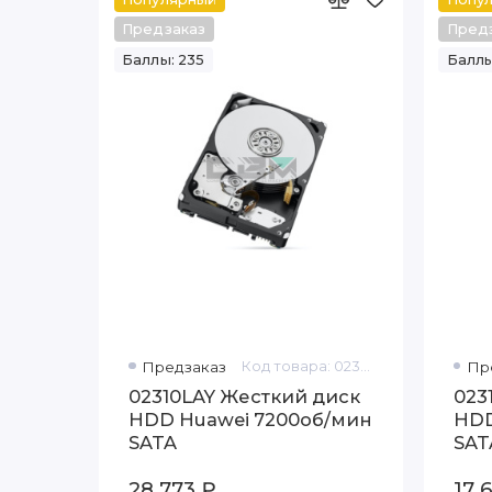
Предзаказ
Пред
Баллы: 235
Баллы
Предзаказ
Код товара: 02310LAY
Пр
02310LAY Жесткий диск
023
HDD Huawei 7200об/мин
HDD
SATA
SAT
28 773 ₽
17 