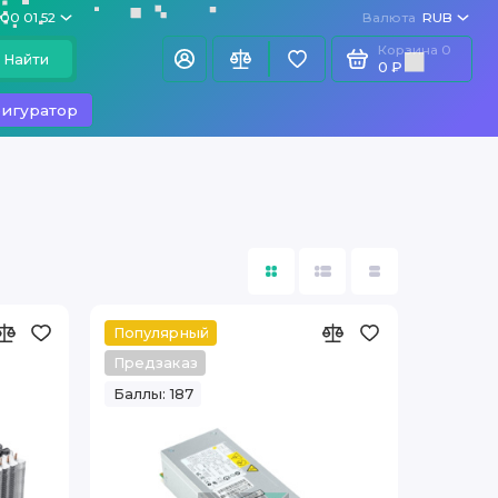
100 01 52
Валюта
RUB
Корзина
0
Найти
0 ₽
игуратор
Популярный
Предзаказ
Баллы: 187