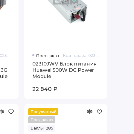
Код товара: 02310JVX
Предзаказ
Код товара: 02310JWV
02310JWV Блок питания
 3G
Huawei 500W DC Power
ule
Module
22 840 ₽
Популярный
Предзаказ
Баллы: 285