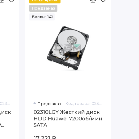
Предзаказ
Баллы: 141
Код товара: 02310LGW
Предзаказ
Код товара: 02310LGY
диск
02310LGY Жесткий диск
HDD Huawei 7200об/мин
A
SATA
17 221 ₽