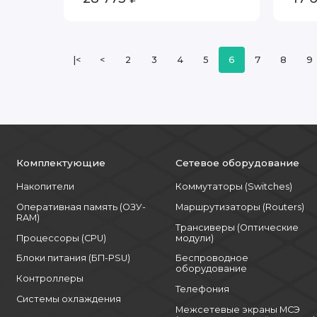
|<
<
2
3
4
5
6
7
8
9
Комплектующие
Сетевое оборудование
Накопители
Коммутаторы (Switches)
Оперативная память (ОЗУ-
Маршрутизаторы (Routers)
RAM)
Трансиверы (Оптические
Процессоры (CPU)
модули)
Блоки питания (БП-PSU)
Беспроводное
оборудование
Контроллеры
Телефония
Системы охлаждения
Межсетевые экраны МСЭ