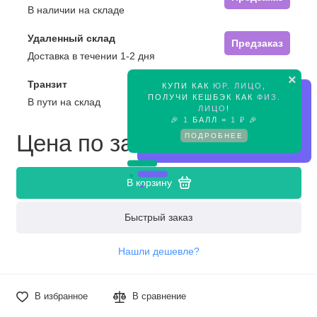
В наличии на складе
Удаленный склад
Предзаказ
Доставка в течении 1-2 дня
×
Транзит
КУПИ КАК
ЮР. ЛИЦО
,
Предзаказ
ПОЛУЧИ КЕШБЭК КАК
ФИЗ.
В пути на склад
ЛИЦО
!
🎉
1
БАЛЛ =
1 ₽
🎉
Цена по запросу
ПОДРОБНЕЕ
В корзину
Быстрый заказ
Нашли дешевле?
В избранное
В сравнение