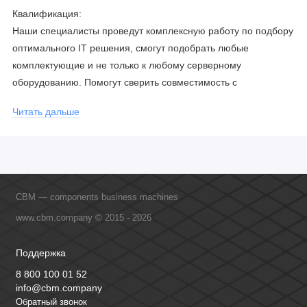
Квалификация:
Наши специалисты проведут комплексную работу по подбору
оптимального IT решения, смогут подобрать любые
комплектующие и не только к любому серверному
оборудованию. Помогут сверить совместимость с
соблюдением всех параметров. Имеем партнерство с
Читать дальше
официальными производителями и проводим регулярное
обучение сотрудников, что позволяет исключить ошибки даже
в самых сложных и нестандартных решениях.
CBM — components business machines
www.cbm.company © 2015 - 2026
Поддержка
8 800 100 01 52
info@cbm.company
Обратный звонок