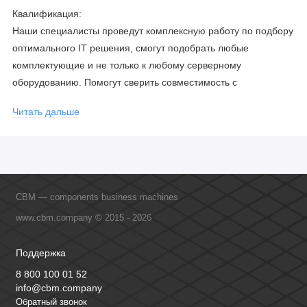
Квалификация:
Наши специалисты проведут комплексную работу по подбору
оптимального IT решения, смогут подобрать любые
комплектующие и не только к любому серверному
оборудованию. Помогут сверить совместимость с
соблюдением всех параметров. Имеем партнерство с
Читать дальше
официальными производителями и проводим регулярное
обучение сотрудников, что позволяет исключить ошибки даже
в самых сложных и нестандартных решениях.
CBM — components business machines
www.cbm.company © 2015 - 2026
Поддержка
8 800 100 01 52
info@cbm.company
Обратный звонок