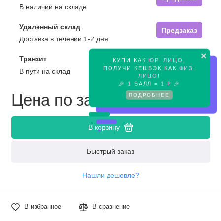
В наличии на складе
Удаленный склад
Предзаказ
Доставка в течении 1-2 дня
×
Транзит
КУПИ КАК
ЮР. ЛИЦО
,
Предзаказ
ПОЛУЧИ КЕШБЭК КАК
ФИЗ.
В пути на склад
ЛИЦО
!
🎉
1
БАЛЛ =
1 ₽
🎉
Цена по запросу
ПОДРОБНЕЕ
В корзину
Быстрый заказ
Нашли дешевле?
В избранное
В сравнение