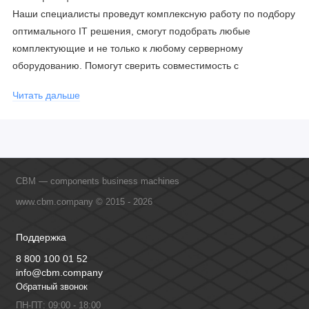
Наши специалисты проведут комплексную работу по подбору
оптимального IT решения, смогут подобрать любые
комплектующие и не только к любому серверному
оборудованию. Помогут сверить совместимость с
соблюдением всех параметров. Имеем партнерство с
Читать дальше
официальными производителями и проводим регулярное
обучение сотрудников, что позволяет исключить ошибки даже
в самых сложных и нестандартных решениях.
CBM — components business machines
www.cbm.company © 2015 - 2026
Поддержка
8 800 100 01 52
info@cbm.company
Обратный звонок
ПН-ПТ: 09:00 - 18:00