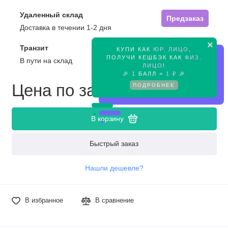
Удаленный склад
Предзаказ
Доставка в течении 1-2 дня
×
Транзит
КУПИ КАК
ЮР. ЛИЦО
,
Предзаказ
ПОЛУЧИ КЕШБЭК КАК
ФИЗ.
В пути на склад
ЛИЦО
!
🎉
1
БАЛЛ =
1 ₽
🎉
Цена по запросу
ПОДРОБНЕЕ
В корзину
Быстрый заказ
Нашли дешевле?
В избранное
В сравнение