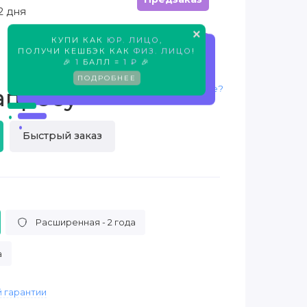
2 дня
×
КУПИ КАК
ЮР. ЛИЦО
,
Предзаказ
ПОЛУЧИ КЕШБЭК КАК
ФИЗ. ЛИЦО
!
🎉
1
БАЛЛ =
1 ₽
🎉
ПОДРОБНЕЕ
Нашли дешевле?
апросу
Быстрый заказ
Расширенная - 2 года
а
 гарантии