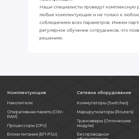
Наши специалисты проведут комплексную ра
любые комплектующие и не только к любом
соблюдением всех параметров. Имеем парт
регулярное обучение сотрудников, что поз
решениях.
Комплектующие
Сетевое оборудование
Накопители
Коммутаторы (Switches)
Оперативная память (ОЗУ-
Маршрутизаторы (Routers)
RAM)
Трансиверы (Оптические
Процессоры (CPU)
модули)
Блоки питания (БП-PSU)
Беспроводное
оборудование