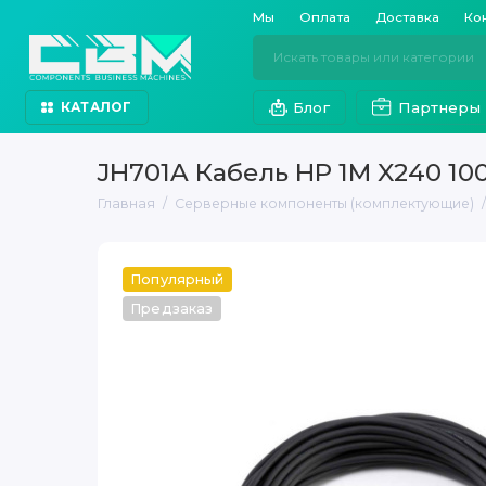
Мы
Оплата
Доставка
Ко
Блог
Партнеры
КАТАЛОГ
JH701A Кабель HP 1M X240 1
Главная
Серверные компоненты (комплектующие)
Популярный
Предзаказ