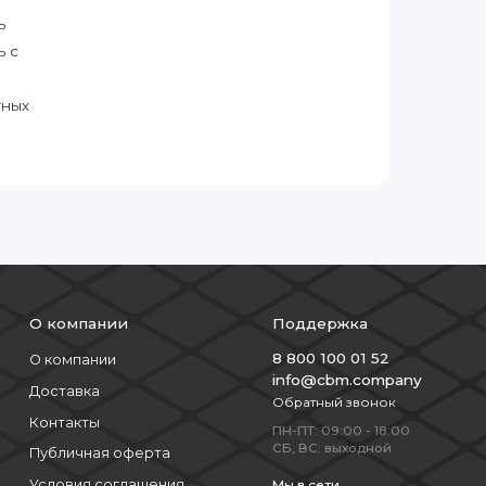
ь
ь с
тных
О компании
Поддержка
8 800 100 01 52
О компании
info@cbm.company
Доставка
Обратный звонок
Контакты
ПН-ПТ: 09:00 - 18:00
СБ, ВС: выходной
Публичная оферта
Условия соглашения
Мы в сети