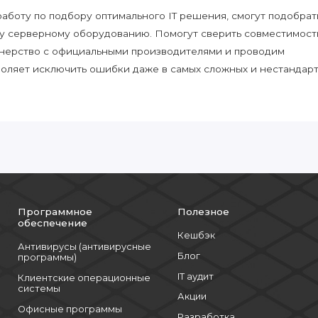
боту по подбору оптимального IT решения, смогут подобрат
у серверному оборудованию. Помогут сверить совместимост
нерство с официальными производителями и проводим
воляет исключить ошибки даже в самых сложных и нестандар
Программное
Полезное
обеспечение
Кешбэк
Антивирусы (антивирусные
Блог
программы)
IT аудит
Клиентские операционные
системы
Акции
Офисные программы
Разработка