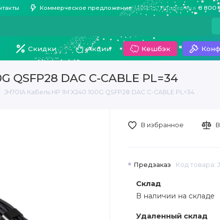
нтакты
Коммерческое предложение
Поддержка
8 800 
Скидки
Акции
Кешбэк
Конф
00G QSFP28 DAC C-CABLE PL=34
JH701A Кабель HP 1M X240 100G QSFP28 DAC C-CABLE PL=34
В избранное
В
Предзаказ
Код товара: 
Склад
В наличии на складе
Удаленный склад