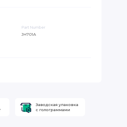
Part Number
JH701A
Заводская упаковка
т
с голограммами