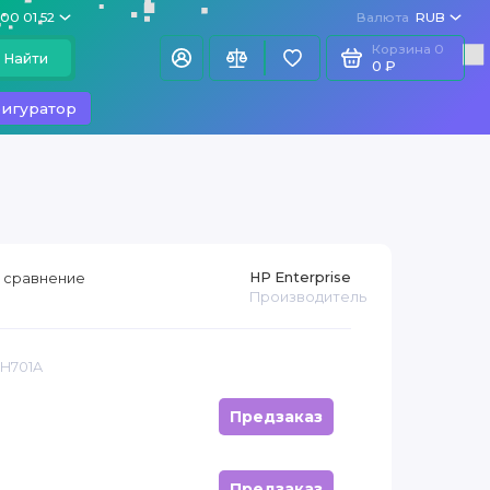
100 01 52
Валюта
RUB
Корзина
0
Найти
0 ₽
игуратор
HP Enterprise
 сравнение
Производитель
JH701A
Предзаказ
Предзаказ