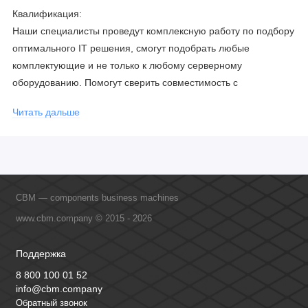
Квалификация:
Наши специалисты проведут комплексную работу по подбору
оптимального IT решения, смогут подобрать любые
комплектующие и не только к любому серверному
оборудованию. Помогут сверить совместимость с
соблюдением всех параметров. Имеем партнерство с
Читать дальше
официальными производителями и проводим регулярное
обучение сотрудников, что позволяет исключить ошибки даже
в самых сложных и нестандартных решениях.
CBM — components business machines
www.cbm.company © 2015 - 2026
Поддержка
8 800 100 01 52
info@cbm.company
Обратный звонок