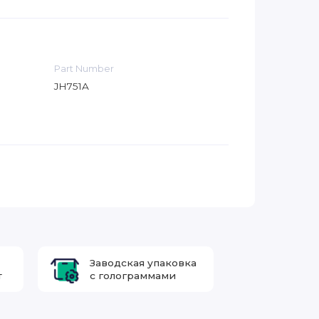
Part Number
JH751A
Заводская упаковка
т
с голограммами