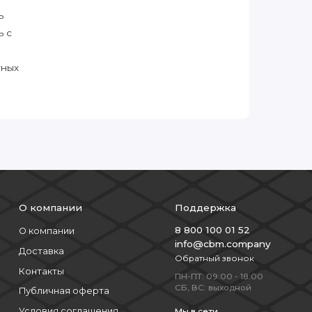
ь
ь с
тных
О компании
Поддержка
8 800 100 01 52
О компании
info@cbm.company
Доставка
Обратный звонок
Контакты
ПН-ПТ: 09:00 - 18:00
СБ, ВС: выходной
Публичная оферта
Условия соглашения
Мы в сети