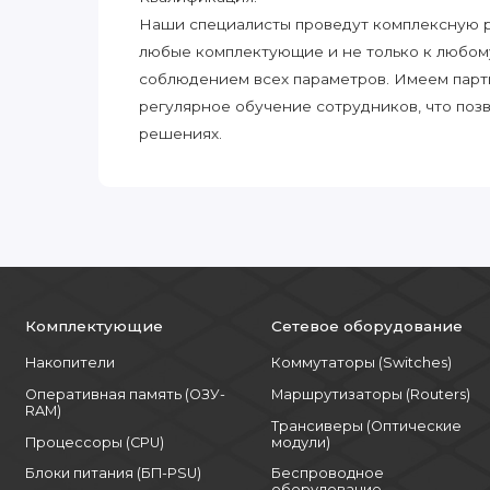
Наши специалисты проведут комплексную ра
любые комплектующие и не только к любом
соблюдением всех параметров. Имеем парт
регулярное обучение сотрудников, что поз
решениях.
Комплектующие
Сетевое оборудование
Накопители
Коммутаторы (Switches)
Оперативная память (ОЗУ-
Маршрутизаторы (Routers)
RAM)
Трансиверы (Оптические
Процессоры (CPU)
модули)
Блоки питания (БП-PSU)
Беспроводное
оборудование