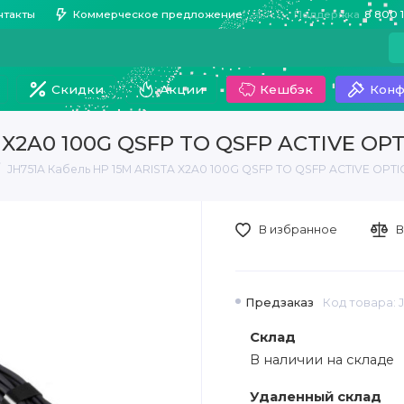
нтакты
Коммерческое предложение
Поддержка
8 800 
Скидки
Акции
Кешбэк
Конф
A X2A0 100G QSFP TO QSFP ACTIVE OP
JH751A Кабель HP 15M ARISTA X2A0 100G QSFP TO QSFP ACTIVE OPTI
В избранное
В
Предзаказ
Код товара: 
Склад
В наличии на складе
Удаленный склад