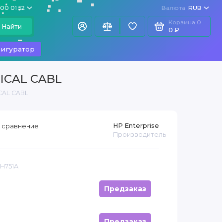
100 01 52
Валюта
RUB
Корзина
0
Найти
0 ₽
игуратор
TICAL CABL
CAL CABL
HP Enterprise
 сравнение
Производитель
JH751A
Предзаказ
Предзаказ