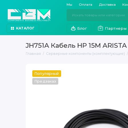
Мы
Оплата
Доставка
Ко
Блог
Партнеры
КАТАЛОГ
JH751A Кабель HP 15M ARIST
Главная
Серверные компоненты (комплектующие)
Популярный
Предзаказ