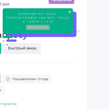
2 дня
×
КУПИ КАК
ЮР. ЛИЦО
,
Предзаказ
ПОЛУЧИ КЕШБЭК КАК
ФИЗ. ЛИЦО
!
🎉
1
БАЛЛ =
1 ₽
🎉
ПОДРОБНЕЕ
Нашли дешевле?
апросу
Быстрый заказ
Расширенная - 2 года
а
 гарантии