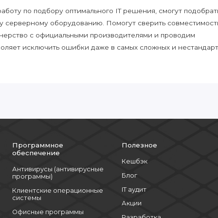
боту по подбору оптимального IT решения, смогут подобрат
у серверному оборудованию. Помогут сверить совместимост
нерство с официальными производителями и проводим
воляет исключить ошибки даже в самых сложных и нестандар
Программное
Полезное
обеспечение
Кешбэк
Антивирусы (антивирусные
Блог
программы)
IT аудит
Клиентские операционные
системы
Акции
Офисные программы
Разработка